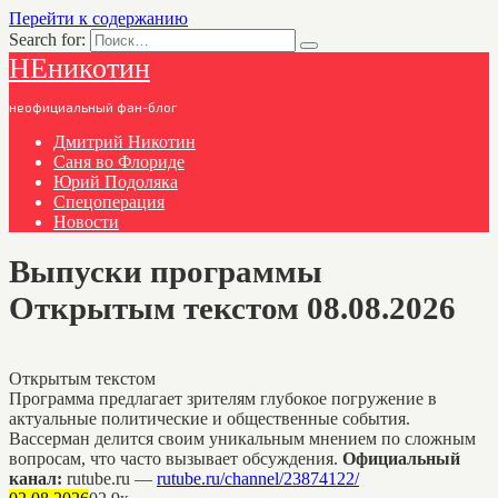
Перейти к содержанию
Search for:
НЕникотин
неофициальный фан-блог
Дмитрий Никотин
Саня во Флориде
Юрий Подоляка
Спецоперация
Новости
Выпуски программы
Открытым текстом 08.08.2026
Открытым текстом
Программа предлагает зрителям глубокое погружение в
актуальные политические и общественные события.
Вассерман делится своим уникальным мнением по сложным
вопросам, что часто вызывает обсуждения.
Официальный
канал:
rutube.ru —
rutube.ru/channel/23874122/