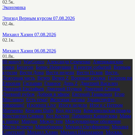
0
2.5к.
Экономика
Эпизод Верным курсом 07.08.2026
0
2.4к.
Михаил Хазин 07.08.2026
0
2.1к.
Михаил Хазин 06.08.2026
0
1.8к.
60 минут
,
WarGonzo
,
Александр Семченко
,
Американские
горки
,
Бесогон
,
Борис Первушин
,
В центре событий
,
Верным
курсом
,
Вести Дона
,
Вести недели
,
Вести Псков
,
Вести.
Дежурная часть
,
Вечер
,
Вечер Z
,
Военные сводки
,
Галопом по
Европам
,
Гаспарян
,
Главное
,
День Z
,
Дмитрий Василец
,
Дмитрий Евстафьев
,
Дмитрий Пучков
,
Дмитрий Спивак
,
Дневной рубеж
,
Добров в эфире
,
Евгений Тишковец
,
Егор
Мисливец
,
Есть тема!
,
Железная логика
,
Здравствуйте,
товарищи!
,
Изолента Live
,
Итоги недели
,
Итоги с Петром
Марченко
,
Кеосаян Daily
,
Код доступа
,
Комсомольская правда
,
Константин Сивков
,
Кот Костян
,
Лабиринт Карнаухова
,
Мама
в шапке
,
Мардан
,
Между тем
,
Международное обозрение
,
Место встречи
,
Минобороны
,
Михаил Онуфриенко
,
Михаил
Советский
,
Михаил Хазин
,
Михаил Шахназаров
,
Москва.