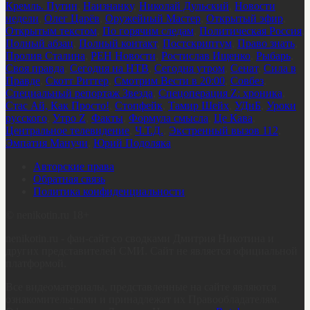
Кремль. Путин
,
Наизнанку
,
Николай Дульский
,
Новости
недели
,
Олег Царёв
,
Оружейный Мастер
,
Открытый эфир
,
Открытым текстом
,
По горячим следам
,
Политическая Россия
,
Полный абзац
,
Полный контакт
,
Постскриптум
,
Право знать
,
Пролив Сталина
,
РЕН Новости
,
Ростислав Ищенко
,
Рыбарь
,
Своя правда
,
Сегодня на НТВ
,
Сегодня утром
,
Сенат
,
Сила в
Правде
,
Скотт Риттер
,
Смотрим Вести в 20:00
,
Совбез
,
Специальный репортаж Звезда
,
Спецоперация Z: хроника
,
Стас Ай, Как Просто!
,
Стопфейк
,
Тамир Шейх
,
УДнБ
,
Уроки
русского
,
Утро Z
,
Факты
,
Формула смысла
,
Це Кава
,
Центральное телевидение
,
Ч.Т.Д.
,
Экстренный вызов 112
,
Эмпатия Манучи
,
Юрий Подоляка
Авторские права
Обратная связь
Политика конфиденциальности
©
nenikotin.ru 18+
nenikotin.ru - фан-сайт со сводками Дмитрия Никотина и
других представителей СМИ. Сайт не является официальной
платформой.
Все видеоматериалы, представленные на сайте являются
ознакомительными и принадлежат их Правообладателям.