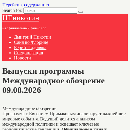
Перейти к содержанию
Search for:
НЕникотин
неофициальный фан-блог
Дмитрий Никотин
Саня во Флориде
Юрий Подоляка
Спецоперация
Новости
Выпуски программы
Международное обозрение
09.08.2026
Международное обозрение
Программа с Евгением Примаковым анализирует важнейшие
мировые события. Ведущий делится анализом
международной политики и освещает ключевые
геополитические тенденции.
Официальный канал: