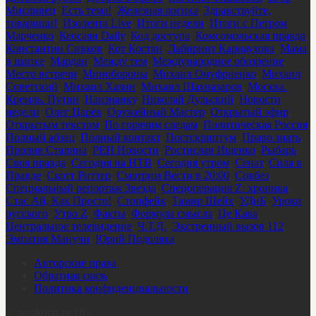
Мисливец
,
Есть тема!
,
Железная логика
,
Здравствуйте,
товарищи!
,
Изолента Live
,
Итоги недели
,
Итоги с Петром
Марченко
,
Кеосаян Daily
,
Код доступа
,
Комсомольская правда
,
Константин Сивков
,
Кот Костян
,
Лабиринт Карнаухова
,
Мама
в шапке
,
Мардан
,
Между тем
,
Международное обозрение
,
Место встречи
,
Минобороны
,
Михаил Онуфриенко
,
Михаил
Советский
,
Михаил Хазин
,
Михаил Шахназаров
,
Москва.
Кремль. Путин
,
Наизнанку
,
Николай Дульский
,
Новости
недели
,
Олег Царёв
,
Оружейный Мастер
,
Открытый эфир
,
Открытым текстом
,
По горячим следам
,
Политическая Россия
,
Полный абзац
,
Полный контакт
,
Постскриптум
,
Право знать
,
Пролив Сталина
,
РЕН Новости
,
Ростислав Ищенко
,
Рыбарь
,
Своя правда
,
Сегодня на НТВ
,
Сегодня утром
,
Сенат
,
Сила в
Правде
,
Скотт Риттер
,
Смотрим Вести в 20:00
,
Совбез
,
Специальный репортаж Звезда
,
Спецоперация Z: хроника
,
Стас Ай, Как Просто!
,
Стопфейк
,
Тамир Шейх
,
УДнБ
,
Уроки
русского
,
Утро Z
,
Факты
,
Формула смысла
,
Це Кава
,
Центральное телевидение
,
Ч.Т.Д.
,
Экстренный вызов 112
,
Эмпатия Манучи
,
Юрий Подоляка
Авторские права
Обратная связь
Политика конфиденциальности
©
nenikotin.ru 18+