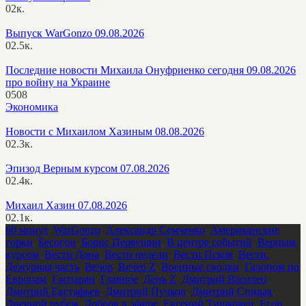
0
2к.
Выпуск WarGonzo 09.08.2026
0
2.5к.
Последние новости Михаила Онуфриенко сегодня 09.08.2026
про войну на Украине
0
508
Экономика
Новости с Михаилом Хазиным 08.08.2026
0
2.3к.
Эпизод Верным курсом 07.08.2026
0
2.4к.
Михаил Хазин 07.08.2026
0
2.1к.
60 минут
,
WarGonzo
,
Александр Семченко
,
Американские
горки
,
Бесогон
,
Борис Первушин
,
В центре событий
,
Верным
курсом
,
Вести Дона
,
Вести недели
,
Вести Псков
,
Вести.
Дежурная часть
,
Вечер
,
Вечер Z
,
Военные сводки
,
Галопом по
Европам
,
Гаспарян
,
Главное
,
День Z
,
Дмитрий Василец
,
Дмитрий Евстафьев
,
Дмитрий Пучков
,
Дмитрий Спивак
,
Дневной рубеж
,
Добров в эфире
,
Евгений Тишковец
,
Егор