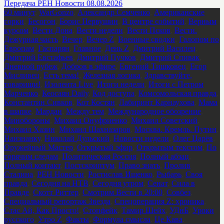
Передача РЕН Новости 08.08.2026
60 минут
,
WarGonzo
,
Александр Семченко
,
Американские
горки
,
Бесогон
,
Борис Первушин
,
В центре событий
,
Верным
курсом
,
Вести Дона
,
Вести недели
,
Вести Псков
,
Вести.
Дежурная часть
,
Вечер
,
Вечер Z
,
Военные сводки
,
Галопом по
Европам
,
Гаспарян
,
Главное
,
День Z
,
Дмитрий Василец
,
Дмитрий Евстафьев
,
Дмитрий Пучков
,
Дмитрий Спивак
,
Дневной рубеж
,
Добров в эфире
,
Евгений Тишковец
,
Егор
Мисливец
,
Есть тема!
,
Железная логика
,
Здравствуйте,
товарищи!
,
Изолента Live
,
Итоги недели
,
Итоги с Петром
Марченко
,
Кеосаян Daily
,
Код доступа
,
Комсомольская правда
,
Константин Сивков
,
Кот Костян
,
Лабиринт Карнаухова
,
Мама
в шапке
,
Мардан
,
Между тем
,
Международное обозрение
,
Минобороны
,
Михаил Онуфриенко
,
Михаил Советский
,
Михаил Хазин
,
Михаил Шахназаров
,
Москва. Кремль. Путин
,
Наизнанку
,
Николай Дульский
,
Новости недели
,
Олег Царёв
,
Оружейный Мастер
,
Открытый эфир
,
Открытым текстом
,
По
горячим следам
,
Политическая Россия
,
Полный абзац
,
Полный контакт
,
Постскриптум
,
Право знать
,
Пролив
Сталина
,
РЕН Новости
,
Ростислав Ищенко
,
Рыбарь
,
Своя
правда
,
Сегодня на НТВ
,
Сегодня утром
,
Сенат
,
Сила в
Правде
,
Скотт Риттер
,
Смотрим Вести в 20:00
,
Совбез
,
Специальный репортаж Звезда
,
Спецоперация Z: хроника
,
Стас Ай, Как Просто!
,
Стопфейк
,
Тамир Шейх
,
УДнБ
,
Уроки
русского
,
Утро Z
,
Факты
,
Формула смысла
,
Це Кава
,