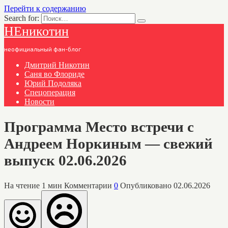
Перейти к содержанию
Search for:
НЕникотин
неофициальный фан-блог
Дмитрий Никотин
Саня во Флориде
Юрий Подоляка
Спецоперация
Новости
Программа Место встречи с
Андреем Норкиным — свежий
выпуск 02.06.2026
На чтение
1 мин
Комментарии
0
Опубликовано
02.06.2026