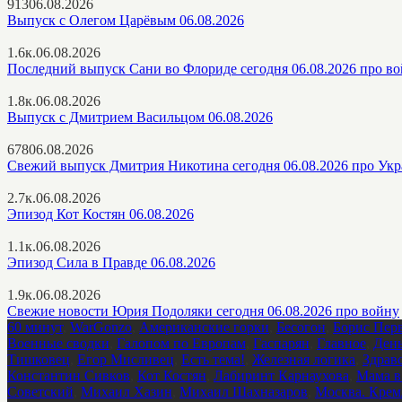
913
06.08.2026
Выпуск с Олегом Царёвым 06.08.2026
1.6к.
06.08.2026
Последний выпуск Сани во Флориде сегодня 06.08.2026 про в
1.8к.
06.08.2026
Выпуск с Дмитрием Васильцом 06.08.2026
678
06.08.2026
Свежий выпуск Дмитрия Никотина сегодня 06.08.2026 про Ук
2.7к.
06.08.2026
Эпизод Кот Костян 06.08.2026
1.1к.
06.08.2026
Эпизод Сила в Правде 06.08.2026
1.9к.
06.08.2026
Свежие новости Юрия Подоляки сегодня 06.08.2026 про войну
60 минут
,
WarGonzo
,
Американские горки
,
Бесогон
,
Борис Пер
Военные сводки
,
Галопом по Европам
,
Гаспарян
,
Главное
,
День
Тишковец
,
Егор Мисливец
,
Есть тема!
,
Железная логика
,
Здрав
Константин Сивков
,
Кот Костян
,
Лабиринт Карнаухова
,
Мама в
Советский
,
Михаил Хазин
,
Михаил Шахназаров
,
Москва. Крем