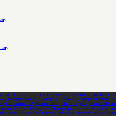
ойну
раину
вушин
,
В центре событий
,
Верным курсом
,
Вести Дона
,
Вести не
 Z
,
Дмитрий Василец
,
Дмитрий Евстафьев
,
Дмитрий Пучков
,
Дм
ствуйте, товарищи!
,
Изолента Live
,
Итоги недели
,
Итоги с Петро
 шапке
,
Мардан
,
Между тем
,
Международное обозрение
,
Место в
ль. Путин
,
Наизнанку
,
Николай Дульский
,
Новости недели
,
Олег