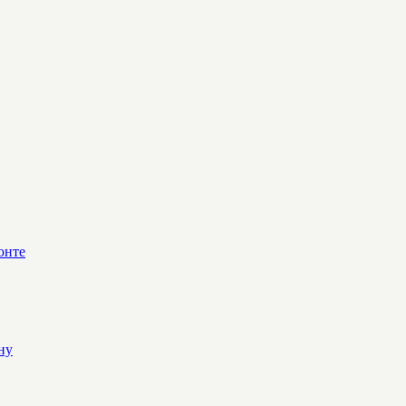
онте
ну