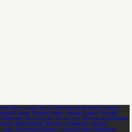
дели
,
Вести Псков
,
Вести. Дежурная часть
,
Вечер
,
Вечер Z
,
итрий Спивак
,
Дневной рубеж
,
Добров в эфире
,
Евгений
м Марченко
,
Кеосаян Daily
,
Код доступа
,
Комсомольская правда
,
стречи
,
Минобороны
,
Михаил Онуфриенко
,
Михаил
 Царёв
,
Оружейный Мастер
,
Открытый эфир
,
Открытым