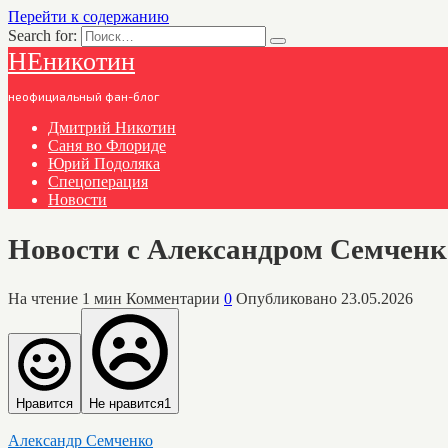
Перейти к содержанию
Search for:
НЕникотин
неофициальный фан-блог
Дмитрий Никотин
Саня во Флориде
Юрий Подоляка
Спецоперация
Новости
Новости с Александром Семченко
На чтение
1 мин
Комментарии
0
Опубликовано
23.05.2026
Нравится
Не нравится
1
Александр Семченко