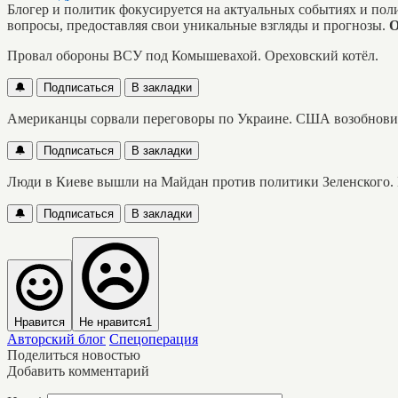
Блогер и политик фокусируется на актуальных событиях и пол
вопросы, предоставляя свои уникальные взгляды и прогнозы.
О
Провал обороны ВСУ под Комышевахой. Ореховский котёл.
🔔
Подписаться
В закладки
Американцы сорвали переговоры по Украине. США возобнови
🔔
Подписаться
В закладки
Люди в Киеве вышли на Майдан против политики Зеленского. 
🔔
Подписаться
В закладки
Нравится
Не нравится
1
Авторский блог
Спецоперация
Поделиться новостью
Добавить комментарий