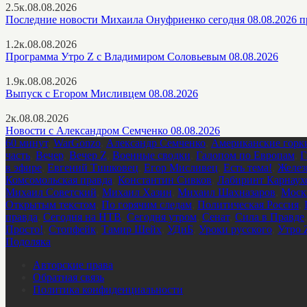
2.5к.
08.08.2026
Последние новости Михаила Онуфриенко сегодня 08.08.2026 п
1.2к.
08.08.2026
Программа Утро Z с Владимиром Соловьевым 08.08.2026
1.9к.
08.08.2026
Выпуск с Егором Мисливцем 08.08.2026
2к.
08.08.2026
Новости с Александром Семченко 08.08.2026
60 минут
,
WarGonzo
,
Александр Семченко
,
Американские горк
часть
,
Вечер
,
Вечер Z
,
Военные сводки
,
Галопом по Европам
,
Г
в эфире
,
Евгений Тишковец
,
Егор Мисливец
,
Есть тема!
,
Желез
Комсомольская правда
,
Константин Сивков
,
Лабиринт Карнаух
Михаил Советский
,
Михаил Хазин
,
Михаил Шахназаров
,
Моск
Открытым текстом
,
По горячим следам
,
Политическая Россия
,
правда
,
Сегодня на НТВ
,
Сегодня утром
,
Сенат
,
Сила в Правде
Просто!
,
Стопфейк
,
Тамир Шейх
,
УДнБ
,
Уроки русского
,
Утро 
Подоляка
Авторские права
Обратная связь
Политика конфиденциальности