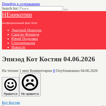
Перейти к содержанию
Search for:
НЕникотин
неофициальный фан-блог
Дмитрий Никотин
Саня во Флориде
Юрий Подоляка
Спецоперация
Новости
Эпизод Кот Костян 04.06.2026
На чтение
1 мин
Комментарии
0
Опубликовано
04.06.2026
Нравится
Не нравится
Кот Костян