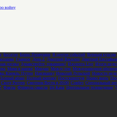
ро войну
и
,
Бесогон
,
Борис Первушин
,
В центре событий
,
Верным курсом
аспарян
,
Главное
,
День Z
,
Дмитрий Василец
,
Дмитрий Евстафье
ная логика
,
Здравствуйте, товарищи!
,
Изолента Live
,
Итоги неде
ова
,
Мама в шапке
,
Мардан
,
Между тем
,
Международное обозрен
ва. Кремль. Путин
,
Наизнанку
,
Николай Дульский
,
Новости нед
Полный абзац
,
Полный контакт
,
Постскриптум
,
Право знать
,
Про
,
Скотт Риттер
,
Смотрим Вести в 20:00
,
Совбез
,
Специальный реп
Z
,
Факты
,
Формула смысла
,
Це Кава
,
Центральное телевидение
,
Ч