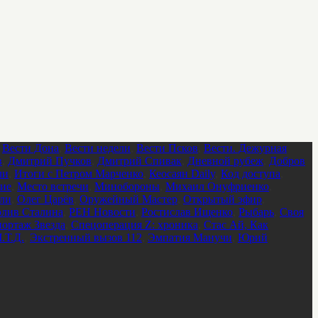
,
Вести Дона
,
Вести недели
,
Вести Псков
,
Вести. Дежурная
в
,
Дмитрий Пучков
,
Дмитрий Спивак
,
Дневной рубеж
,
Добров
ли
,
Итоги с Петром Марченко
,
Кеосаян Daily
,
Код доступа
,
ие
,
Место встречи
,
Минобороны
,
Михаил Онуфриенко
,
ели
,
Олег Царёв
,
Оружейный Мастер
,
Открытый эфир
,
лив Сталина
,
РЕН Новости
,
Ростислав Ищенко
,
Рыбарь
,
Своя
ортаж Звезда
,
Спецоперация Z: хроника
,
Стас Ай, Как
.Т.Д.
,
Экстренный вызов 112
,
Эмпатия Манучи
,
Юрий