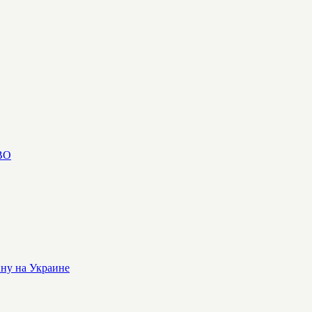
СВО
йну на Украине