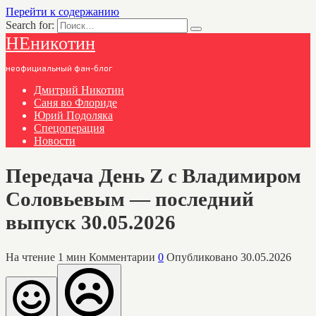
Перейти к содержанию
Search for:
НЕникотин
неофициальный фан-блог
Дмитрий Никотин
Саня во Флориде
Юрий Подоляка
Спецоперация
Новости
Передача День Z с Владимиром
Соловьевым — последний
выпуск 30.05.2026
На чтение
1 мин
Комментарии
0
Опубликовано
30.05.2026