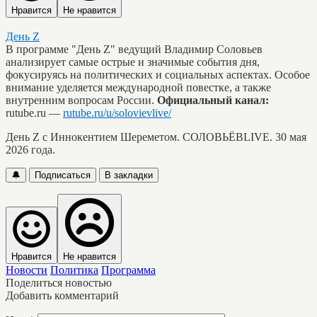
Нравится
Не нравится
День Z
В программе "День Z" ведущий Владимир Соловьев
анализирует самые острые и значимые события дня,
фокусируясь на политических и социальных аспектах. Особое
внимание уделяется международной повестке, а также
внутренним вопросам России.
Официальный канал:
rutube.ru —
rutube.ru/u/solovievlive/
День Z с Иннокентием Шереметом. СОЛОВЬЁВLIVE. 30 мая
2026 года.
🔔
Подписаться
В закладки
Нравится
Не нравится
Новости
Политика
Программа
Поделиться новостью
Добавить комментарий