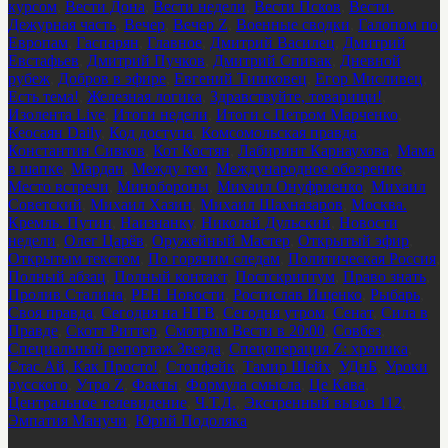
курсом
,
Вести Дона
,
Вести недели
,
Вести Псков
,
Вести.
Дежурная часть
,
Вечер
,
Вечер Z
,
Военные сводки
,
Галопом по
Европам
,
Гаспарян
,
Главное
,
Дмитрий Василец
,
Дмитрий
Евстафьев
,
Дмитрий Пучков
,
Дмитрий Спивак
,
Дневной
рубеж
,
Добров в эфире
,
Евгений Тишковец
,
Егор Мисливец
,
Есть тема!
,
Железная логика
,
Здравствуйте, товарищи!
,
Изолента Live
,
Итоги недели
,
Итоги с Петром Марченко
,
Кеосаян Daily
,
Код доступа
,
Комсомольская правда
,
Константин Сивков
,
Кот Костян
,
Лабиринт Карнаухова
,
Мама
в шапке
,
Мардан
,
Между тем
,
Международное обозрение
,
Место встречи
,
Минобороны
,
Михаил Онуфриенко
,
Михаил
Советский
,
Михаил Хазин
,
Михаил Шахназаров
,
Москва.
Кремль. Путин
,
Наизнанку
,
Николай Дульский
,
Новости
недели
,
Олег Царёв
,
Оружейный Мастер
,
Открытый эфир
,
Открытым текстом
,
По горячим следам
,
Политическая Россия
,
Полный абзац
,
Полный контакт
,
Постскриптум
,
Право знать
,
Пролив Сталина
,
РЕН Новости
,
Ростислав Ищенко
,
Рыбарь
,
Своя правда
,
Сегодня на НТВ
,
Сегодня утром
,
Сенат
,
Сила в
Правде
,
Скотт Риттер
,
Смотрим Вести в 20:00
,
Совбез
,
Специальный репортаж Звезда
,
Спецоперация Z: хроника
,
Стас Ай, Как Просто!
,
Стопфейк
,
Тамир Шейх
,
УДнБ
,
Уроки
русского
,
Утро Z
,
Факты
,
Формула смысла
,
Це Кава
,
Центральное телевидение
,
Ч.Т.Д.
,
Экстренный вызов 112
,
Эмпатия Манучи
,
Юрий Подоляка