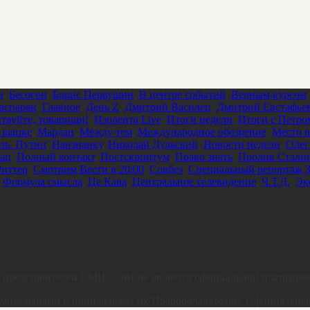
и
,
Бесогон
,
Борис Первушин
,
В центре событий
,
Верным курсом
аспарян
,
Главное
,
День Z
,
Дмитрий Василец
,
Дмитрий Евстафье
ствуйте, товарищи!
,
Изолента Live
,
Итоги недели
,
Итоги с Петро
 шапке
,
Мардан
,
Между тем
,
Международное обозрение
,
Место в
ль. Путин
,
Наизнанку
,
Николай Дульский
,
Новости недели
,
Олег
ац
,
Полный контакт
,
Постскриптум
,
Право знать
,
Пролив Стали
Риттер
,
Смотрим Вести в 20:00
,
Совбез
,
Специальный репортаж З
,
Формула смысла
,
Це Кава
,
Центральное телевидение
,
Ч.Т.Д.
,
Эк
их представителей СМИ. Сайт не является официальной платформ
акомительными и принадлежат их Правообладателям. Официальн