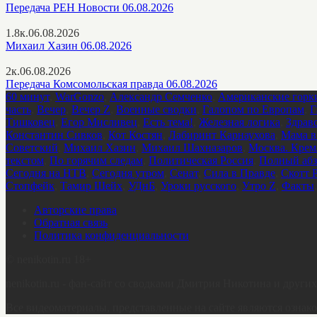
Передача РЕН Новости 06.08.2026
1.8к.
06.08.2026
Михаил Хазин 06.08.2026
2к.
06.08.2026
Передача Комсомольская правда 06.08.2026
60 минут
,
WarGonzo
,
Александр Семченко
,
Американские горк
часть
,
Вечер
,
Вечер Z
,
Военные сводки
,
Галопом по Европам
,
Г
Тишковец
,
Егор Мисливец
,
Есть тема!
,
Железная логика
,
Здрав
Константин Сивков
,
Кот Костян
,
Лабиринт Карнаухова
,
Мама в
Советский
,
Михаил Хазин
,
Михаил Шахназаров
,
Москва. Крем
текстом
,
По горячим следам
,
Политическая Россия
,
Полный абз
Сегодня на НТВ
,
Сегодня утром
,
Сенат
,
Сила в Правде
,
Скотт 
Стопфейк
,
Тамир Шейх
,
УДнБ
,
Уроки русского
,
Утро Z
,
Факты
Авторские права
Обратная связь
Политика конфиденциальности
©
nenikotin.ru 18+
nenikotin.ru - фан-сайт со сводками Дмитрия Никотина и друг
Все видеоматериалы, представленные на сайте являются озн