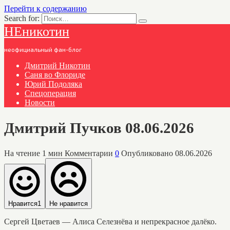
Перейти к содержанию
Search for:
НЕникотин
неофициальный фан-блог
Дмитрий Никотин
Саня во Флориде
Юрий Подоляка
Спецоперация
Новости
Дмитрий Пучков 08.06.2026
На чтение
1 мин
Комментарии
0
Опубликовано
08.06.2026
Нравится
1
Не нравится
Сергей Цветаев — Алиса Селезнёва и непрекрасное далёко.