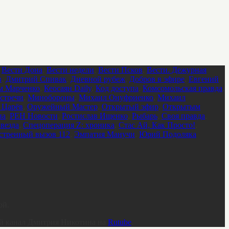
,
Вести Дона
,
Вести недели
,
Вести Псков
,
Вести. Дежурная
в
,
Дмитрий Спивак
,
Дневной рубеж
,
Добров в эфире
,
Евгений
м Марченко
,
Кеосаян Daily
,
Код доступа
,
Комсомольская правда
,
стречи
,
Минобороны
,
Михаил Онуфриенко
,
Михаил
 Царёв
,
Оружейный Мастер
,
Открытый эфир
,
Открытым
на
,
РЕН Новости
,
Ростислав Ищенко
,
Рыбарь
,
Своя правда
,
везда
,
Спецоперация Z: хроника
,
Стас Ай, Как Просто!
,
стренный вызов 112
,
Эмпатия Манучи
,
Юрий Подоляка
ой.
ый канал Дмитрия Никотина на
Rutube
.