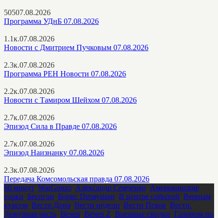
505
07.08.2026
Программа УДнБ 07.08.2026
1.1к.
07.08.2026
Новости с Дмитрием Пучковым 07.08.2026
2.3к.
07.08.2026
Программа РЕН Новости 07.08.2026
2.2к.
07.08.2026
Новости с Тамиром Шейхом 07.08.2026
2.7к.
07.08.2026
Эпизод Сила в Правде 07.08.2026
2.7к.
07.08.2026
Эпизод Наизнанку 07.08.2026
2.3к.
07.08.2026
Передача Комсомольская правда 07.08.2026
60 минут
,
WarGonzo
,
Александр Семченко
,
Американские
горки
,
Бесогон
,
Борис Первушин
,
В центре событий
,
Верным
курсом
,
Вести Дона
,
Вести недели
,
Вести Псков
,
Вести.
Дежурная часть
,
Вечер
,
Вечер Z
,
Военные сводки
,
Галопом по