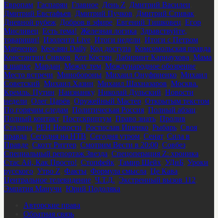
Европам
,
Гаспарян
,
Главное
,
День Z
,
Дмитрий Василец
,
Дмитрий Евстафьев
,
Дмитрий Пучков
,
Дмитрий Спивак
,
Дневной рубеж
,
Добров в эфире
,
Евгений Тишковец
,
Егор
Мисливец
,
Есть тема!
,
Железная логика
,
Здравствуйте,
товарищи!
,
Изолента Live
,
Итоги недели
,
Итоги с Петром
Марченко
,
Кеосаян Daily
,
Код доступа
,
Комсомольская правда
,
Константин Сивков
,
Кот Костян
,
Лабиринт Карнаухова
,
Мама
в шапке
,
Мардан
,
Между тем
,
Международное обозрение
,
Место встречи
,
Минобороны
,
Михаил Онуфриенко
,
Михаил
Советский
,
Михаил Хазин
,
Михаил Шахназаров
,
Москва.
Кремль. Путин
,
Наизнанку
,
Николай Дульский
,
Новости
недели
,
Олег Царёв
,
Оружейный Мастер
,
Открытым текстом
,
По горячим следам
,
Политическая Россия
,
Полный абзац
,
Полный контакт
,
Постскриптум
,
Право знать
,
Пролив
Сталина
,
РЕН Новости
,
Ростислав Ищенко
,
Рыбарь
,
Своя
правда
,
Сегодня на НТВ
,
Сегодня утром
,
Сенат
,
Сила в
Правде
,
Скотт Риттер
,
Смотрим Вести в 20:00
,
Совбез
,
Специальный репортаж Звезда
,
Спецоперация Z: хроника
,
Стас Ай, Как Просто!
,
Стопфейк
,
Тамир Шейх
,
УДнБ
,
Уроки
русского
,
Утро Z
,
Факты
,
Формула смысла
,
Це Кава
,
Центральное телевидение
,
Ч.Т.Д.
,
Экстренный вызов 112
,
Эмпатия Манучи
,
Юрий Подоляка
Авторские права
Обратная связь