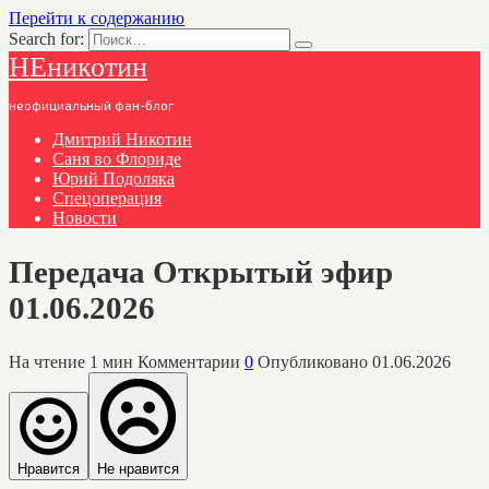
Перейти к содержанию
Search for:
НЕникотин
неофициальный фан-блог
Дмитрий Никотин
Саня во Флориде
Юрий Подоляка
Спецоперация
Новости
Передача Открытый эфир
01.06.2026
На чтение
1 мин
Комментарии
0
Опубликовано
01.06.2026
Нравится
Не нравится