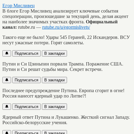
Егор Мисливец
В блоге Егор Мисливец анализирует ключевые события
спецоперации, произошедшие за текущий день, делая акцент
на наиболее значимых участках фронта.
Официальный
канал:
rutube.ru —
rutube.ru/u/egormislivets/
Такого еще не было! Удары 545 Гераней, 22 Искандеров. ВСУ
несут ужасные потери. Горят самолеты.
🔔
Подписаться
В закладки
Путин и Си Цзиньпин порвали Трампа. Поражение США.
Путин и Си решат судьбы мира. Секрет встречи.
🔔
Подписаться
В закладки
Последнее предупреждение Путина. Европа сгорит в огне!
Россия нанесет ядерный удар по Литве?!
🔔
Подписаться
В закладки
Ядерный ответ Путина и Лукашенко. Жесткий сигнал Западу.
Российско-белорусские учения.
🔔
Подписаться
В закладки