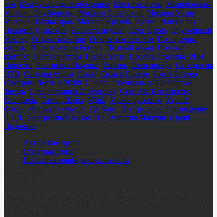
тем
,
Международное обозрение
,
Место встречи
,
Минобороны
,
Михаил Онуфриенко
,
Михаил Советский
,
Михаил Хазин
,
Михаил Шахназаров
,
Москва. Кремль. Путин
,
Наизнанку
,
Николай Дульский
,
Новости недели
,
Олег Царёв
,
Оружейный
Мастер
,
Открытый эфир
,
Открытым текстом
,
По горячим
следам
,
Политическая Россия
,
Полный абзац
,
Полный
контакт
,
Постскриптум
,
Право знать
,
Пролив Сталина
,
РЕН
Новости
,
Ростислав Ищенко
,
Рыбарь
,
Своя правда
,
Сегодня на
НТВ
,
Сегодня утром
,
Сенат
,
Сила в Правде
,
Скотт Риттер
,
Смотрим Вести в 20:00
,
Совбез
,
Специальный репортаж
Звезда
,
Спецоперация Z: хроника
,
Стас Ай, Как Просто!
,
Стопфейк
,
Тамир Шейх
,
УДнБ
,
Уроки русского
,
Утро Z
,
Факты
,
Формула смысла
,
Це Кава
,
Центральное телевидение
,
Ч.Т.Д.
,
Экстренный вызов 112
,
Эмпатия Манучи
,
Юрий
Подоляка
Авторские права
Обратная связь
Политика конфиденциальности
©
nenikotin.ru 18+
nenikotin.ru - фан-сайт со сводками Дмитрия Никотина и
других представителей СМИ. Сайт не является официальной
платформой.