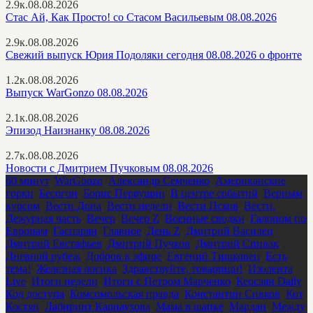
2.9к.
08.08.2026
Стас Ай, Как Просто! со Стасом Васильевым 08.08.2026
2.9к.
08.08.2026
Свежий выпуск Юрия Подоляки сегодня 08.08.2026 о фронте
1.2к.
08.08.2026
Выпуск WarGonzo 08.08.2026
2.1к.
08.08.2026
Эпизод Наизнанку 08.08.2026
2.7к.
08.08.2026
Новости с Дмитрием Пучковым 08.08.2026
60 минут
,
WarGonzo
,
Александр Семченко
,
Американские
горки
,
Бесогон
,
Борис Первушин
,
В центре событий
,
Верным
курсом
,
Вести Дона
,
Вести недели
,
Вести Псков
,
Вести.
Дежурная часть
,
Вечер
,
Вечер Z
,
Военные сводки
,
Галопом по
Европам
,
Гаспарян
,
Главное
,
День Z
,
Дмитрий Василец
,
Дмитрий Евстафьев
,
Дмитрий Пучков
,
Дмитрий Спивак
,
Дневной рубеж
,
Добров в эфире
,
Евгений Тишковец
,
Есть
тема!
,
Железная логика
,
Здравствуйте, товарищи!
,
Изолента
Live
,
Итоги недели
,
Итоги с Петром Марченко
,
Кеосаян Daily
,
Код доступа
,
Комсомольская правда
,
Константин Сивков
,
Кот
Костян
,
Лабиринт Карнаухова
,
Мама в шапке
,
Мардан
,
Между