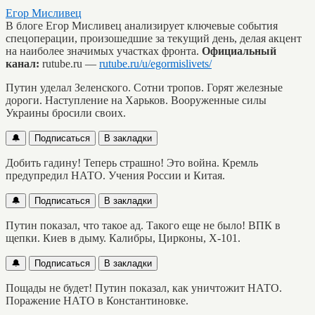
Егор Мисливец
В блоге Егор Мисливец анализирует ключевые события
спецоперации, произошедшие за текущий день, делая акцент
на наиболее значимых участках фронта.
Официальный
канал:
rutube.ru —
rutube.ru/u/egormislivets/
Путин уделал Зеленского. Сотни тропов. Горят железные
дороги. Наступление на Харьков. Вооруженные силы
Украины бросили своих.
🔔
Подписаться
В закладки
Добить гадину! Теперь страшно! Это война. Кремль
предупредил НАТО. Учения России и Китая.
🔔
Подписаться
В закладки
Путин показал, что такое ад. Такого еще не было! ВПК в
щепки. Киев в дыму. Калибры, Цирконы, X-101.
🔔
Подписаться
В закладки
Пощады не будет! Путин показал, как уничтожит НАТО.
Поражение НАТО в Константиновке.