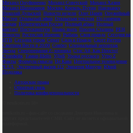
Михаил Онуфриенко
,
Михаил Советский
,
Михаил Хазин
,
Михаил Шахназаров
,
Москва. Кремль. Путин
,
Наизнанку
,
Николай Дульский
,
Новости недели
,
Олег Царёв
,
Оружейный
Мастер
,
Открытый эфир
,
Открытым текстом
,
По горячим
следам
,
Политическая Россия
,
Полный абзац
,
Полный
контакт
,
Постскриптум
,
Право знать
,
Пролив Сталина
,
РЕН
Новости
,
Ростислав Ищенко
,
Рыбарь
,
Своя правда
,
Сегодня на
НТВ
,
Сегодня утром
,
Сенат
,
Сила в Правде
,
Скотт Риттер
,
Смотрим Вести в 20:00
,
Совбез
,
Специальный репортаж
Звезда
,
Спецоперация Z: хроника
,
Стас Ай, Как Просто!
,
Стопфейк
,
Тамир Шейх
,
УДнБ
,
Уроки русского
,
Утро Z
,
Факты
,
Формула смысла
,
Це Кава
,
Центральное телевидение
,
Ч.Т.Д.
,
Экстренный вызов 112
,
Эмпатия Манучи
,
Юрий
Подоляка
Авторские права
Обратная связь
Политика конфиденциальности
©
nenikotin.ru 18+
nenikotin.ru - фан-сайт со сводками Дмитрия Никотина и
других представителей СМИ. Сайт не является официальной
платформой.