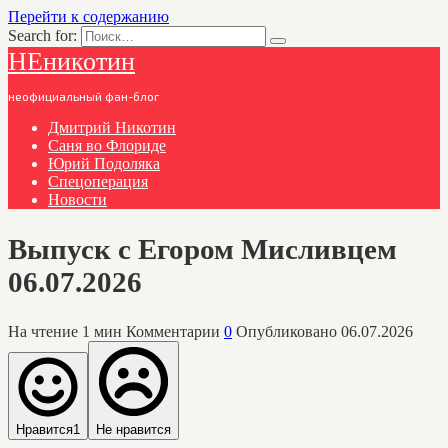
Перейти к содержанию
Search for:
НЕникотин
неофициальный фан-блог
Дмитрий Никотин
Саня во Флориде
Юрий Подоляка
Спецоперация
Новости
Выпуск с Егором Мисливцем
06.07.2026
На чтение
1 мин
Комментарии
0
Опубликовано
06.07.2026
Нравится
1
Не нравится