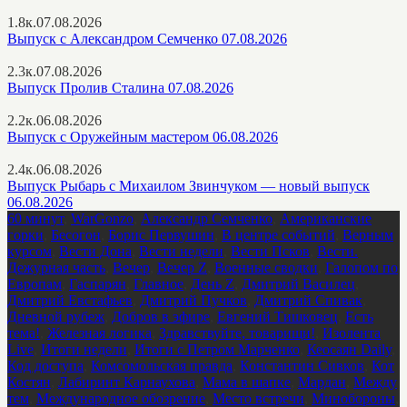
1.8к.
07.08.2026
Выпуск с Александром Семченко 07.08.2026
2.3к.
07.08.2026
Выпуск Пролив Сталина 07.08.2026
2.2к.
06.08.2026
Выпуск с Оружейным мастером 06.08.2026
2.4к.
06.08.2026
Выпуск Рыбарь с Михаилом Звинчуком — новый выпуск
06.08.2026
60 минут
,
WarGonzo
,
Александр Семченко
,
Американские
горки
,
Бесогон
,
Борис Первушин
,
В центре событий
,
Верным
курсом
,
Вести Дона
,
Вести недели
,
Вести Псков
,
Вести.
Дежурная часть
,
Вечер
,
Вечер Z
,
Военные сводки
,
Галопом по
Европам
,
Гаспарян
,
Главное
,
День Z
,
Дмитрий Василец
,
Дмитрий Евстафьев
,
Дмитрий Пучков
,
Дмитрий Спивак
,
Дневной рубеж
,
Добров в эфире
,
Евгений Тишковец
,
Есть
тема!
,
Железная логика
,
Здравствуйте, товарищи!
,
Изолента
Live
,
Итоги недели
,
Итоги с Петром Марченко
,
Кеосаян Daily
,
Код доступа
,
Комсомольская правда
,
Константин Сивков
,
Кот
Костян
,
Лабиринт Карнаухова
,
Мама в шапке
,
Мардан
,
Между
тем
,
Международное обозрение
,
Место встречи
,
Минобороны
,