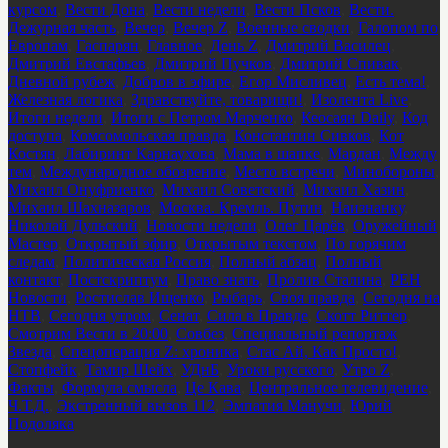
курсом
,
Вести Дона
,
Вести недели
,
Вести Псков
,
Вести.
Дежурная часть
,
Вечер
,
Вечер Z
,
Военные сводки
,
Галопом по
Европам
,
Гаспарян
,
Главное
,
День Z
,
Дмитрий Василец
,
Дмитрий Евстафьев
,
Дмитрий Пучков
,
Дмитрий Спивак
,
Дневной рубеж
,
Добров в эфире
,
Егор Мисливец
,
Есть тема!
,
Железная логика
,
Здравствуйте, товарищи!
,
Изолента Live
,
Итоги недели
,
Итоги с Петром Марченко
,
Кеосаян Daily
,
Код
доступа
,
Комсомольская правда
,
Константин Сивков
,
Кот
Костян
,
Лабиринт Карнаухова
,
Мама в шапке
,
Мардан
,
Между
тем
,
Международное обозрение
,
Место встречи
,
Минобороны
,
Михаил Онуфриенко
,
Михаил Советский
,
Михаил Хазин
,
Михаил Шахназаров
,
Москва. Кремль. Путин
,
Наизнанку
,
Николай Дульский
,
Новости недели
,
Олег Царёв
,
Оружейный
Мастер
,
Открытый эфир
,
Открытым текстом
,
По горячим
следам
,
Политическая Россия
,
Полный абзац
,
Полный
контакт
,
Постскриптум
,
Право знать
,
Пролив Сталина
,
РЕН
Новости
,
Ростислав Ищенко
,
Рыбарь
,
Своя правда
,
Сегодня на
НТВ
,
Сегодня утром
,
Сенат
,
Сила в Правде
,
Скотт Риттер
,
Смотрим Вести в 20:00
,
Совбез
,
Специальный репортаж
Звезда
,
Спецоперация Z: хроника
,
Стас Ай, Как Просто!
,
Стопфейк
,
Тамир Шейх
,
УДнБ
,
Уроки русского
,
Утро Z
,
Факты
,
Формула смысла
,
Це Кава
,
Центральное телевидение
,
Ч.Т.Д.
,
Экстренный вызов 112
,
Эмпатия Манучи
,
Юрий
Подоляка