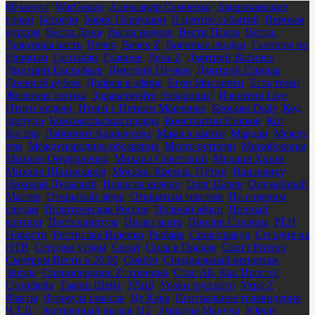
60 минут
,
WarGonzo
,
Александр Семченко
,
Американские
горки
,
Бесогон
,
Борис Первушин
,
В центре событий
,
Верным
курсом
,
Вести Дона
,
Вести недели
,
Вести Псков
,
Вести.
Дежурная часть
,
Вечер
,
Вечер Z
,
Военные сводки
,
Галопом по
Европам
,
Гаспарян
,
Главное
,
День Z
,
Дмитрий Василец
,
Дмитрий Евстафьев
,
Дмитрий Пучков
,
Дмитрий Спивак
,
Дневной рубеж
,
Добров в эфире
,
Егор Мисливец
,
Есть тема!
,
Железная логика
,
Здравствуйте, товарищи!
,
Изолента Live
,
Итоги недели
,
Итоги с Петром Марченко
,
Кеосаян Daily
,
Код
доступа
,
Комсомольская правда
,
Константин Сивков
,
Кот
Костян
,
Лабиринт Карнаухова
,
Мама в шапке
,
Мардан
,
Между
тем
,
Международное обозрение
,
Место встречи
,
Минобороны
,
Михаил Онуфриенко
,
Михаил Советский
,
Михаил Хазин
,
Михаил Шахназаров
,
Москва. Кремль. Путин
,
Наизнанку
,
Николай Дульский
,
Новости недели
,
Олег Царёв
,
Оружейный
Мастер
,
Открытый эфир
,
Открытым текстом
,
По горячим
следам
,
Политическая Россия
,
Полный абзац
,
Полный
контакт
,
Постскриптум
,
Право знать
,
Пролив Сталина
,
РЕН
Новости
,
Ростислав Ищенко
,
Рыбарь
,
Своя правда
,
Сегодня на
НТВ
,
Сегодня утром
,
Сенат
,
Сила в Правде
,
Скотт Риттер
,
Смотрим Вести в 20:00
,
Совбез
,
Специальный репортаж
Звезда
,
Спецоперация Z: хроника
,
Стас Ай, Как Просто!
,
Стопфейк
,
Тамир Шейх
,
УДнБ
,
Уроки русского
,
Утро Z
,
Факты
,
Формула смысла
,
Це Кава
,
Центральное телевидение
,
Ч.Т.Д.
,
Экстренный вызов 112
,
Эмпатия Манучи
,
Юрий