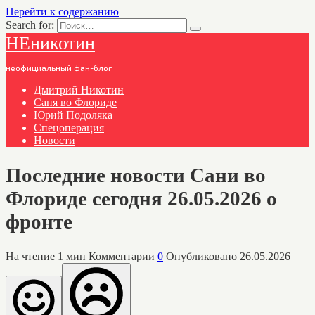
Перейти к содержанию
Search for:
НЕникотин
неофициальный фан-блог
Дмитрий Никотин
Саня во Флориде
Юрий Подоляка
Спецоперация
Новости
Последние новости Сани во
Флориде сегодня 26.05.2026 о
фронте
На чтение
1 мин
Комментарии
0
Опубликовано
26.05.2026