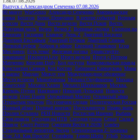
1.8к.
07.08.2026
Выпуск с Александром Семченко 07.08.2026
60 минут
,
WarGonzo
,
Александр Семченко
,
Американские
горки
,
Бесогон
,
Борис Первушин
,
В центре событий
,
Верным
курсом
,
Вести Дона
,
Вести недели
,
Вести Псков
,
Вести.
Дежурная часть
,
Вечер
,
Вечер Z
,
Военные сводки
,
Галопом по
Европам
,
Гаспарян
,
Главное
,
День Z
,
Дмитрий Василец
,
Дмитрий Евстафьев
,
Дмитрий Пучков
,
Дмитрий Спивак
,
Дневной рубеж
,
Добров в эфире
,
Евгений Тишковец
,
Егор
Мисливец
,
Есть тема!
,
Железная логика
,
Здравствуйте,
товарищи!
,
Изолента Live
,
Итоги недели
,
Итоги с Петром
Марченко
,
Кеосаян Daily
,
Код доступа
,
Комсомольская правда
,
Константин Сивков
,
Кот Костян
,
Лабиринт Карнаухова
,
Мама
в шапке
,
Мардан
,
Между тем
,
Международное обозрение
,
Место встречи
,
Минобороны
,
Михаил Онуфриенко
,
Михаил
Советский
,
Михаил Хазин
,
Михаил Шахназаров
,
Москва.
Кремль. Путин
,
Наизнанку
,
Николай Дульский
,
Новости
недели
,
Олег Царёв
,
Оружейный Мастер
,
Открытый эфир
,
Открытым текстом
,
По горячим следам
,
Политическая Россия
,
Полный абзац
,
Полный контакт
,
Постскриптум
,
Право знать
,
Пролив Сталина
,
РЕН Новости
,
Ростислав Ищенко
,
Рыбарь
,
Своя правда
,
Сегодня на НТВ
,
Сегодня утром
,
Сенат
,
Сила в
Правде
,
Скотт Риттер
,
Смотрим Вести в 20:00
,
Совбез
,
Специальный репортаж Звезда
,
Спецоперация Z: хроника
,
Стас Ай, Как Просто!
,
Стопфейк
,
Тамир Шейх
,
УДнБ
,
Уроки