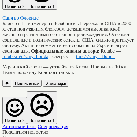
Нравится
2
Не нравится
1
Саня во Флориде
Блогер и IT-инженер из Челябинска. Переехал в США в 2000-
х, став популярным блогером, делящимся американской
жизнью и различиями со страной происхождения. Освещает
социальные и политические аспекты США, сильно критикует
систему. Активно комментирует события на Украине через
свои каналы.
Официальные каналы автора:
Rutube —
rutube.ru/u/sanyaflorida
Телеграм —
t.me/s/sanya_florida
Украинский фронт — уезжайте из Киева. Прорыв на 10 км.
Взяли половину Константиновки.
🔔
Подписаться
В закладки
Нравится
2
Не нравится
1
Авторский блог
Спецоперация
Поделиться новостью