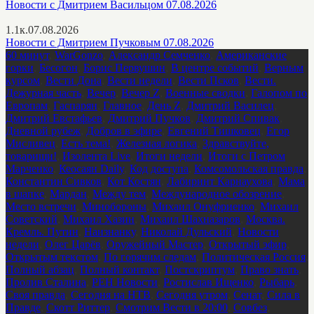
Новости с Дмитрием Васильцом 07.08.2026
1.1к.
07.08.2026
Новости с Дмитрием Пучковым 07.08.2026
60 минут
,
WarGonzo
,
Александр Семченко
,
Американские
горки
,
Бесогон
,
Борис Первушин
,
В центре событий
,
Верным
курсом
,
Вести Дона
,
Вести недели
,
Вести Псков
,
Вести.
Дежурная часть
,
Вечер
,
Вечер Z
,
Военные сводки
,
Галопом по
Европам
,
Гаспарян
,
Главное
,
День Z
,
Дмитрий Василец
,
Дмитрий Евстафьев
,
Дмитрий Пучков
,
Дмитрий Спивак
,
Дневной рубеж
,
Добров в эфире
,
Евгений Тишковец
,
Егор
Мисливец
,
Есть тема!
,
Железная логика
,
Здравствуйте,
товарищи!
,
Изолента Live
,
Итоги недели
,
Итоги с Петром
Марченко
,
Кеосаян Daily
,
Код доступа
,
Комсомольская правда
,
Константин Сивков
,
Кот Костян
,
Лабиринт Карнаухова
,
Мама
в шапке
,
Мардан
,
Между тем
,
Международное обозрение
,
Место встречи
,
Минобороны
,
Михаил Онуфриенко
,
Михаил
Советский
,
Михаил Хазин
,
Михаил Шахназаров
,
Москва.
Кремль. Путин
,
Наизнанку
,
Николай Дульский
,
Новости
недели
,
Олег Царёв
,
Оружейный Мастер
,
Открытый эфир
,
Открытым текстом
,
По горячим следам
,
Политическая Россия
,
Полный абзац
,
Полный контакт
,
Постскриптум
,
Право знать
,
Пролив Сталина
,
РЕН Новости
,
Ростислав Ищенко
,
Рыбарь
,
Своя правда
,
Сегодня на НТВ
,
Сегодня утром
,
Сенат
,
Сила в
Правде
,
Скотт Риттер
,
Смотрим Вести в 20:00
,
Совбез
,