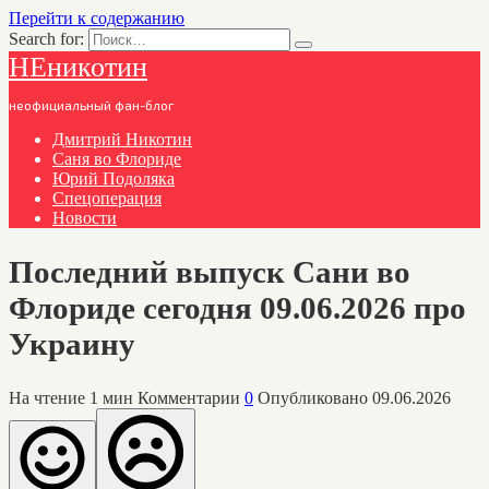
Перейти к содержанию
Search for:
НЕникотин
неофициальный фан-блог
Дмитрий Никотин
Саня во Флориде
Юрий Подоляка
Спецоперация
Новости
Последний выпуск Сани во
Флориде сегодня 09.06.2026 про
Украину
На чтение
1 мин
Комментарии
0
Опубликовано
09.06.2026