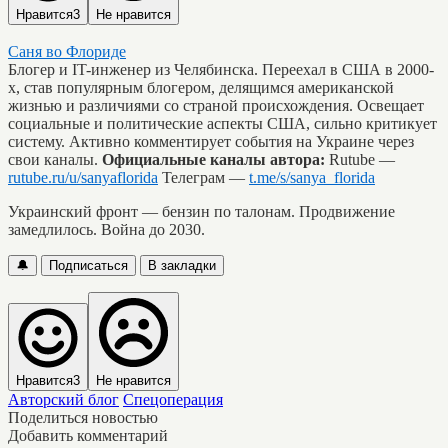
Нравится
3
Не нравится
Саня во Флориде
Блогер и IT-инженер из Челябинска. Переехал в США в 2000-
х, став популярным блогером, делящимся американской
жизнью и различиями со страной происхождения. Освещает
социальные и политические аспекты США, сильно критикует
систему. Активно комментирует события на Украине через
свои каналы.
Официальные каналы автора:
Rutube —
rutube.ru/u/sanyaflorida
Телеграм —
t.me/s/sanya_florida
Украинский фронт — бензин по талонам. Продвижение
замедлилось. Война до 2030.
🔔
Подписаться
В закладки
Нравится
3
Не нравится
Авторский блог
Спецоперация
Поделиться новостью
Добавить комментарий