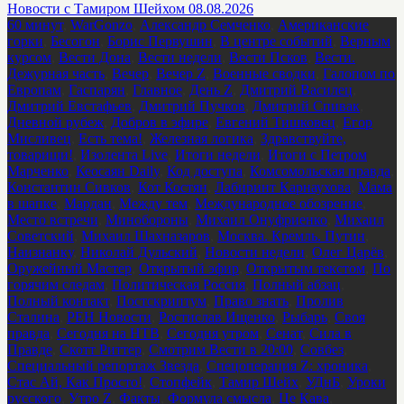
Новости с Тамиром Шейхом 08.08.2026
60 минут
,
WarGonzo
,
Александр Семченко
,
Американские
горки
,
Бесогон
,
Борис Первушин
,
В центре событий
,
Верным
курсом
,
Вести Дона
,
Вести недели
,
Вести Псков
,
Вести.
Дежурная часть
,
Вечер
,
Вечер Z
,
Военные сводки
,
Галопом по
Европам
,
Гаспарян
,
Главное
,
День Z
,
Дмитрий Василец
,
Дмитрий Евстафьев
,
Дмитрий Пучков
,
Дмитрий Спивак
,
Дневной рубеж
,
Добров в эфире
,
Евгений Тишковец
,
Егор
Мисливец
,
Есть тема!
,
Железная логика
,
Здравствуйте,
товарищи!
,
Изолента Live
,
Итоги недели
,
Итоги с Петром
Марченко
,
Кеосаян Daily
,
Код доступа
,
Комсомольская правда
,
Константин Сивков
,
Кот Костян
,
Лабиринт Карнаухова
,
Мама
в шапке
,
Мардан
,
Между тем
,
Международное обозрение
,
Место встречи
,
Минобороны
,
Михаил Онуфриенко
,
Михаил
Советский
,
Михаил Шахназаров
,
Москва. Кремль. Путин
,
Наизнанку
,
Николай Дульский
,
Новости недели
,
Олег Царёв
,
Оружейный Мастер
,
Открытый эфир
,
Открытым текстом
,
По
горячим следам
,
Политическая Россия
,
Полный абзац
,
Полный контакт
,
Постскриптум
,
Право знать
,
Пролив
Сталина
,
РЕН Новости
,
Ростислав Ищенко
,
Рыбарь
,
Своя
правда
,
Сегодня на НТВ
,
Сегодня утром
,
Сенат
,
Сила в
Правде
,
Скотт Риттер
,
Смотрим Вести в 20:00
,
Совбез
,
Специальный репортаж Звезда
,
Спецоперация Z: хроника
,
Стас Ай, Как Просто!
,
Стопфейк
,
Тамир Шейх
,
УДнБ
,
Уроки
русского
,
Утро Z
,
Факты
,
Формула смысла
,
Це Кава
,