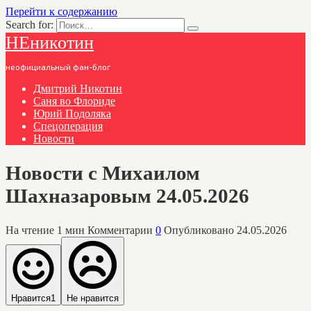
Перейти к содержанию
Search for:
НЕникотин
неофициальный фан-блог
Дмитрий Никотин
Саня во Флориде
Юрий Подоляка
Спецоперация
Новости
Новости с Михаилом
Шахназаровым 24.05.2026
На чтение
1 мин
Комментарии
0
Опубликовано
24.05.2026
Нравится
1
Не нравится