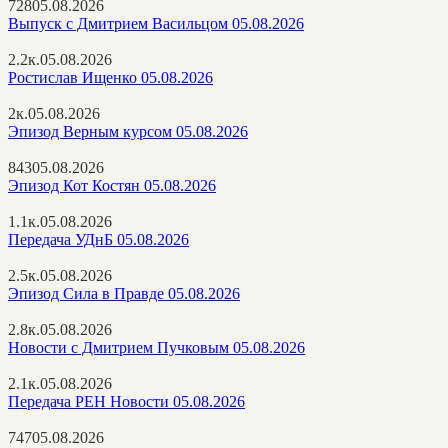
728
05.08.2026
Выпуск с Дмитрием Васильцом 05.08.2026
2.2к.
05.08.2026
Ростислав Ищенко 05.08.2026
2к.
05.08.2026
Эпизод Верным курсом 05.08.2026
843
05.08.2026
Эпизод Кот Костян 05.08.2026
1.1к.
05.08.2026
Передача УДнБ 05.08.2026
2.5к.
05.08.2026
Эпизод Сила в Правде 05.08.2026
2.8к.
05.08.2026
Новости с Дмитрием Пучковым 05.08.2026
2.1к.
05.08.2026
Передача РЕН Новости 05.08.2026
747
05.08.2026