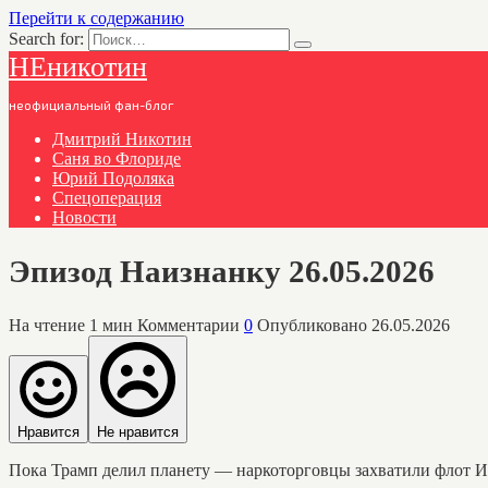
Перейти к содержанию
Search for:
НЕникотин
неофициальный фан-блог
Дмитрий Никотин
Саня во Флориде
Юрий Подоляка
Спецоперация
Новости
Эпизод Наизнанку 26.05.2026
На чтение
1 мин
Комментарии
0
Опубликовано
26.05.2026
Нравится
Не нравится
Пока Трамп делил планету — наркоторговцы захватили флот И