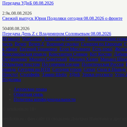
Передача УДнБ 08.08.2026
2.9к.
08.08.2026
Свежий выпуск Юрия Подоляки сегодня 08.08.2026 о фронте
504
08.08.2026
Передача День Z с Владимиром Соловьевым 08.08.2026
60 минут
,
WarGonzo
,
Александр Семченко
,
Американские горк
часть
,
Вечер
,
Вечер Z
,
Военные сводки
,
Галопом по Европам
,
Г
в эфире
,
Евгений Тишковец
,
Егор Мисливец
,
Есть тема!
,
Желез
Комсомольская правда
,
Константин Сивков
,
Кот Костян
,
Лабир
Онуфриенко
,
Михаил Советский
,
Михаил Хазин
,
Михаил Шахн
Открытым текстом
,
По горячим следам
,
Политическая Россия
,
правда
,
Сегодня на НТВ
,
Сегодня утром
,
Сенат
,
Сила в Правде
Просто!
,
Стопфейк
,
Тамир Шейх
,
УДнБ
,
Уроки русского
,
Утро 
Подоляка
Авторские права
Обратная связь
Политика конфиденциальности
©
nenikotin.ru 18+
nenikotin.ru - фан-сайт со сводками Дмитрия Никотина и друг