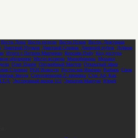
,
Вести Дона
,
Вести недели
,
Вести Псков
,
Вести. Дежурная
в
,
Дмитрий Пучков
,
Дмитрий Спивак
,
Дневной рубеж
,
Добров
ли
,
Итоги с Петром Марченко
,
Кеосаян Daily
,
Код доступа
,
ное обозрение
,
Место встречи
,
Минобороны
,
Михаил
дели
,
Олег Царёв
,
Оружейный Мастер
,
Открытый эфир
,
лив Сталина
,
РЕН Новости
,
Ростислав Ищенко
,
Рыбарь
,
Своя
ортаж Звезда
,
Спецоперация Z: хроника
,
Стас Ай, Как
.Т.Д.
,
Экстренный вызов 112
,
Эмпатия Манучи
,
Юрий
ой.