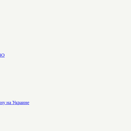
СВО
йну на Украине