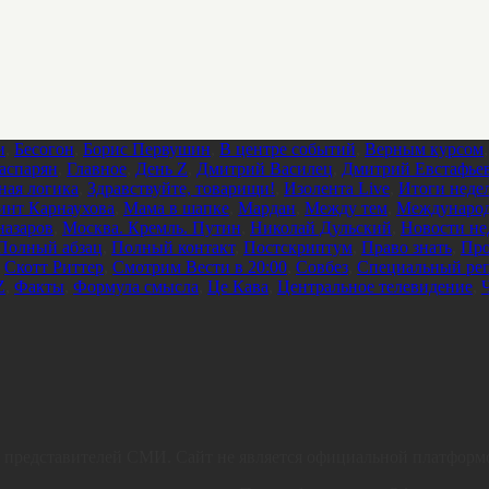
и
,
Бесогон
,
Борис Первушин
,
В центре событий
,
Верным курсом
аспарян
,
Главное
,
День Z
,
Дмитрий Василец
,
Дмитрий Евстафье
ная логика
,
Здравствуйте, товарищи!
,
Изолента Live
,
Итоги неде
инт Карнаухова
,
Мама в шапке
,
Мардан
,
Между тем
,
Международ
азаров
,
Москва. Кремль. Путин
,
Николай Дульский
,
Новости не
Полный абзац
,
Полный контакт
,
Постскриптум
,
Право знать
,
Про
,
Скотт Риттер
,
Смотрим Вести в 20:00
,
Совбез
,
Специальный реп
Z
,
Факты
,
Формула смысла
,
Це Кава
,
Центральное телевидение
,
Ч
их представителей СМИ. Сайт не является официальной платформ