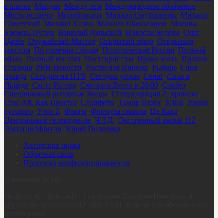
в шапке
,
Мардан
,
Между тем
,
Международное обозрение
,
Место встречи
,
Минобороны
,
Михаил Онуфриенко
,
Михаил
Советский
,
Михаил Хазин
,
Михаил Шахназаров
,
Москва.
Кремль. Путин
,
Николай Дульский
,
Новости недели
,
Олег
Царёв
,
Оружейный Мастер
,
Открытый эфир
,
Открытым
текстом
,
По горячим следам
,
Политическая Россия
,
Полный
абзац
,
Полный контакт
,
Постскриптум
,
Право знать
,
Пролив
Сталина
,
РЕН Новости
,
Ростислав Ищенко
,
Рыбарь
,
Своя
правда
,
Сегодня на НТВ
,
Сегодня утром
,
Сенат
,
Сила в
Правде
,
Скотт Риттер
,
Смотрим Вести в 20:00
,
Совбез
,
Специальный репортаж Звезда
,
Спецоперация Z: хроника
,
Стас Ай, Как Просто!
,
Стопфейк
,
Тамир Шейх
,
УДнБ
,
Уроки
русского
,
Утро Z
,
Факты
,
Формула смысла
,
Це Кава
,
Центральное телевидение
,
Ч.Т.Д.
,
Экстренный вызов 112
,
Эмпатия Манучи
,
Юрий Подоляка
Авторские права
Обратная связь
Политика конфиденциальности
©
nenikotin.ru 18+
nenikotin.ru - фан-сайт со сводками Дмитрия Никотина и
других представителей СМИ. Сайт не является официальной
платформой.