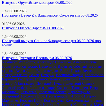
Выпуск с Оружейным мастером 06.08.2026
1.4к.
06.08.2026
Программа Вечер Z с Владимиром Соловьевым 06.08.2026
913
06.08.2026
Выпуск с Олегом Царёвым 06.08.2026
1.6к.
06.08.2026
Последний выпуск Сани во Флориде сегодня 06.08.2026 про
войну
1.8к.
06.08.2026
Выпуск с Дмитрием Васильцом 06.08.2026
60 минут
,
WarGonzo
,
Александр Семченко
,
Американские
горки
,
Бесогон
,
Борис Первушин
,
В центре событий
,
Верным
курсом
,
Вести Дона
,
Вести недели
,
Вести Псков
,
Вести.
Дежурная часть
,
Вечер
,
Вечер Z
,
Военные сводки
,
Галопом по
Европам
,
Гаспарян
,
Главное
,
День Z
,
Дмитрий Василец
,
Дмитрий Евстафьев
,
Дмитрий Пучков
,
Дмитрий Спивак
,
Дневной рубеж
,
Добров в эфире
,
Евгений Тишковец
,
Егор
Мисливец
,
Есть тема!
,
Железная логика
,
Здравствуйте,
товарищи!
,
Изолента Live
,
Итоги недели
,
Итоги с Петром
Марченко
,
Кеосаян Daily
,
Код доступа
,
Комсомольская правда
,
Константин Сивков
,
Кот Костян
,
Лабиринт Карнаухова
,
Мама