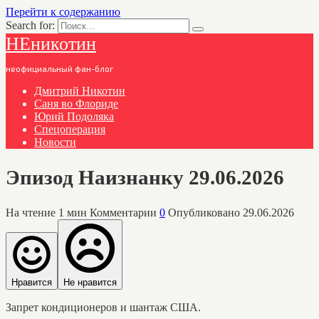
Перейти к содержанию
Search for:
НЕникотин
неофициальный фан-блог
Дмитрий Никотин
Саня во Флориде
Юрий Подоляка
Спецоперация
Новости
Эпизод Наизнанку 29.06.2026
На чтение
1 мин
Комментарии
0
Опубликовано
29.06.2026
Нравится
Не нравится
Запрет кондиционеров и шантаж США.