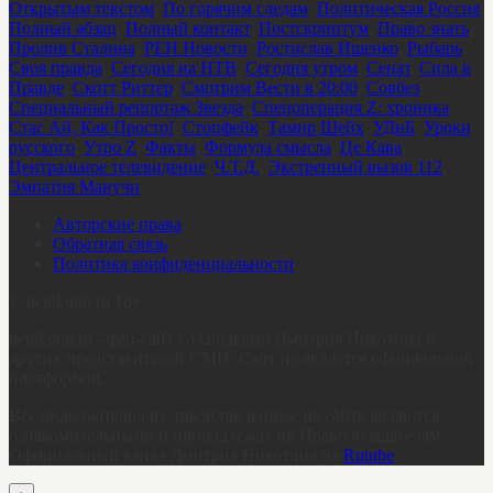
Открытым текстом
,
По горячим следам
,
Политическая Россия
,
Полный абзац
,
Полный контакт
,
Постскриптум
,
Право знать
,
Пролив Сталина
,
РЕН Новости
,
Ростислав Ищенко
,
Рыбарь
,
Своя правда
,
Сегодня на НТВ
,
Сегодня утром
,
Сенат
,
Сила в
Правде
,
Скотт Риттер
,
Смотрим Вести в 20:00
,
Совбез
,
Специальный репортаж Звезда
,
Спецоперация Z: хроника
,
Стас Ай, Как Просто!
,
Стопфейк
,
Тамир Шейх
,
УДнБ
,
Уроки
русского
,
Утро Z
,
Факты
,
Формула смысла
,
Це Кава
,
Центральное телевидение
,
Ч.Т.Д.
,
Экстренный вызов 112
,
Эмпатия Манучи
Авторские права
Обратная связь
Политика конфиденциальности
©
nenikotin.ru 18+
nenikotin.ru - фан-сайт со сводками Дмитрия Никотина и
других представителей СМИ. Сайт не является официальной
платформой.
Все видеоматериалы, представленные на сайте являются
ознакомительными и принадлежат их Правообладателям.
Официальный канал Дмитрия Никотина на
Rutube
.