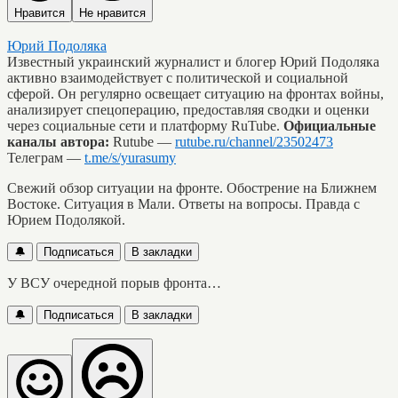
Нравится
Не нравится
Юрий Подоляка
Известный украинский журналист и блогер Юрий Подоляка
активно взаимодействует с политической и социальной
сферой. Он регулярно освещает ситуацию на фронтах войны,
анализирует спецоперацию, предоставляя сводки и оценки
через социальные сети и платформу RuTube.
Официальные
каналы автора:
Rutube —
rutube.ru/channel/23502473
Телеграм —
t.me/s/yurasumy
Свежий обзор ситуации на фронте. Обострение на Ближнем
Востоке. Ситуация в Мали. Ответы на вопросы. Правда с
Юрием Подолякой.
🔔
Подписаться
В закладки
У ВСУ очередной порыв фронта…
🔔
Подписаться
В закладки