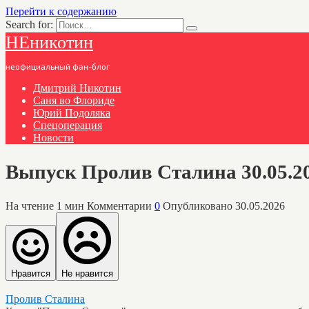
Перейти к содержанию
Search for:
НЕникотин
неофициальный фан-блог
Дмитрий Никотин
Саня во Флориде
Юрий Подоляка
Спецоперация
Новости
Выпуск Пролив Сталина 30.05.2
На чтение
1 мин
Комментарии
0
Опубликовано
30.05.2026
Нравится
Не нравится
Пролив Сталина