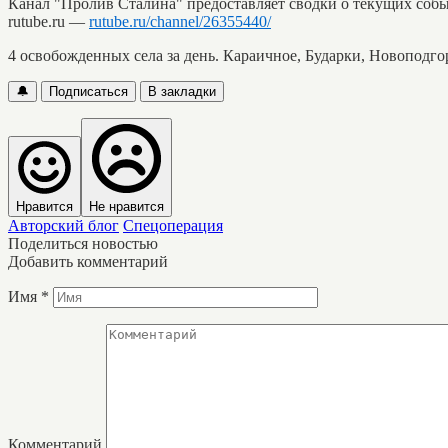
Канал "Пролив Сталина" предоставляет сводки о текущих собы
rutube.ru —
rutube.ru/channel/26355440/
4 освобожденных села за день. Караичное, Бударки, Новоподго
🔔
Подписаться
В закладки
Нравится
Не нравится
Авторский блог
Спецоперация
Поделиться новостью
Добавить комментарий
Имя
*
Комментарий