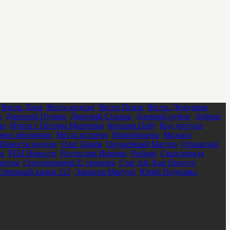
,
Вести Дона
,
Вести недели
,
Вести Псков
,
Вести. Дежурная
в
,
Дмитрий Пучков
,
Дмитрий Спивак
,
Дневной рубеж
,
Добров
ли
,
Итоги с Петром Марченко
,
Кеосаян Daily
,
Код доступа
,
ное обозрение
,
Место встречи
,
Минобороны
,
Михаил
Новости недели
,
Олег Царёв
,
Оружейный Мастер
,
Открытый
ть
,
РЕН Новости
,
Ростислав Ищенко
,
Рыбарь
,
Своя правда
,
везда
,
Спецоперация Z: хроника
,
Стас Ай, Как Просто!
,
стренный вызов 112
,
Эмпатия Манучи
,
Юрий Подоляка