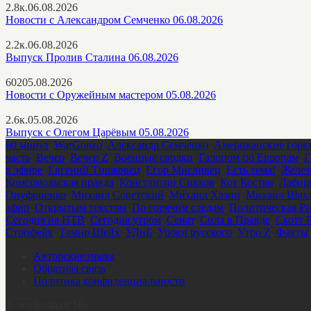
2.8к.
06.08.2026
Новости с Александром Семченко 06.08.2026
2.2к.
06.08.2026
Выпуск Пролив Сталина 06.08.2026
602
05.08.2026
Новости с Оружейным мастером 05.08.2026
2.6к.
05.08.2026
Выпуск с Олегом Царёвым 05.08.2026
60 минут
,
WarGonzo
,
Александр Семченко
,
Американские горк
часть
,
Вечер
,
Вечер Z
,
Военные сводки
,
Галопом по Европам
,
Г
в эфире
,
Евгений Тишковец
,
Егор Мисливец
,
Есть тема!
,
Желез
Комсомольская правда
,
Константин Сивков
,
Кот Костян
,
Лабир
Онуфриенко
,
Михаил Советский
,
Михаил Хазин
,
Михаил Шахн
эфир
,
Открытым текстом
,
По горячим следам
,
Политическая Ро
Сегодня на НТВ
,
Сегодня утром
,
Сенат
,
Сила в Правде
,
Скотт 
Стопфейк
,
Тамир Шейх
,
УДнБ
,
Уроки русского
,
Утро Z
,
Факты
Авторские права
Обратная связь
Политика конфиденциальности
©
nenikotin.ru 18+