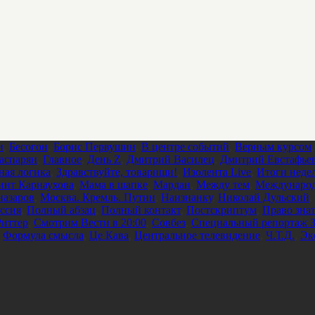
и
,
Бесогон
,
Борис Первушин
,
В центре событий
,
Верным курсом
аспарян
,
Главное
,
День Z
,
Дмитрий Василец
,
Дмитрий Евстафье
ная логика
,
Здравствуйте, товарищи!
,
Изолента Live
,
Итоги неде
инт Карнаухова
,
Мама в шапке
,
Мардан
,
Между тем
,
Международ
азаров
,
Москва. Кремль. Путин
,
Наизнанку
,
Николай Дульский
,
ссия
,
Полный абзац
,
Полный контакт
,
Постскриптум
,
Право зна
Риттер
,
Смотрим Вести в 20:00
,
Совбез
,
Специальный репортаж З
,
Формула смысла
,
Це Кава
,
Центральное телевидение
,
Ч.Т.Д.
,
Эк