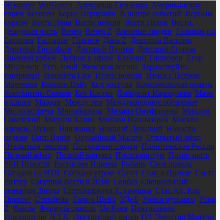
60 минут
,
WarGonzo
,
Александр Семченко
,
Американские
горки
,
Бесогон
,
Борис Первушин
,
В центре событий
,
Верным
курсом
,
Вести Дона
,
Вести недели
,
Вести Псков
,
Вести.
Дежурная часть
,
Вечер
,
Вечер Z
,
Военные сводки
,
Галопом по
Европам
,
Гаспарян
,
Главное
,
День Z
,
Дмитрий Василец
,
Дмитрий Евстафьев
,
Дмитрий Пучков
,
Дмитрий Спивак
,
Дневной рубеж
,
Добров в эфире
,
Евгений Тишковец
,
Егор
Мисливец
,
Есть тема!
,
Железная логика
,
Здравствуйте,
товарищи!
,
Изолента Live
,
Итоги недели
,
Итоги с Петром
Марченко
,
Кеосаян Daily
,
Код доступа
,
Комсомольская правда
,
Константин Сивков
,
Кот Костян
,
Лабиринт Карнаухова
,
Мама
в шапке
,
Мардан
,
Между тем
,
Международное обозрение
,
Место встречи
,
Минобороны
,
Михаил Онуфриенко
,
Михаил
Советский
,
Михаил Хазин
,
Михаил Шахназаров
,
Москва.
Кремль. Путин
,
Наизнанку
,
Николай Дульский
,
Новости
недели
,
Олег Царёв
,
Оружейный Мастер
,
Открытый эфир
,
Открытым текстом
,
По горячим следам
,
Политическая Россия
,
Полный абзац
,
Полный контакт
,
Постскриптум
,
Право знать
,
РЕН Новости
,
Ростислав Ищенко
,
Рыбарь
,
Своя правда
,
Сегодня на НТВ
,
Сегодня утром
,
Сенат
,
Сила в Правде
,
Скотт
Риттер
,
Смотрим Вести в 20:00
,
Совбез
,
Специальный
репортаж Звезда
,
Спецоперация Z: хроника
,
Стас Ай, Как
Просто!
,
Стопфейк
,
Тамир Шейх
,
УДнБ
,
Уроки русского
,
Утро
Z
,
Факты
,
Формула смысла
,
Це Кава
,
Центральное
телевидение
,
Ч.Т.Д.
,
Экстренный вызов 112
,
Эмпатия Манучи
,