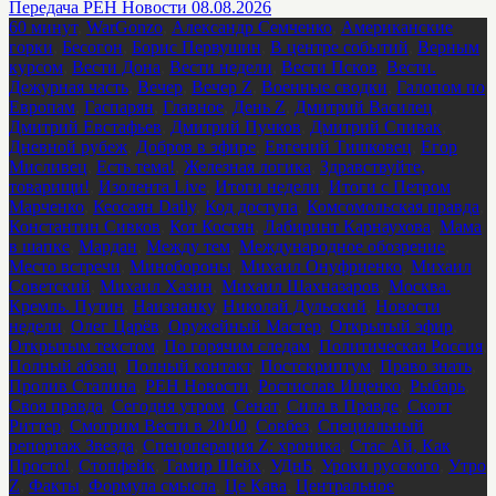
Передача РЕН Новости 08.08.2026
60 минут
,
WarGonzo
,
Александр Семченко
,
Американские
горки
,
Бесогон
,
Борис Первушин
,
В центре событий
,
Верным
курсом
,
Вести Дона
,
Вести недели
,
Вести Псков
,
Вести.
Дежурная часть
,
Вечер
,
Вечер Z
,
Военные сводки
,
Галопом по
Европам
,
Гаспарян
,
Главное
,
День Z
,
Дмитрий Василец
,
Дмитрий Евстафьев
,
Дмитрий Пучков
,
Дмитрий Спивак
,
Дневной рубеж
,
Добров в эфире
,
Евгений Тишковец
,
Егор
Мисливец
,
Есть тема!
,
Железная логика
,
Здравствуйте,
товарищи!
,
Изолента Live
,
Итоги недели
,
Итоги с Петром
Марченко
,
Кеосаян Daily
,
Код доступа
,
Комсомольская правда
,
Константин Сивков
,
Кот Костян
,
Лабиринт Карнаухова
,
Мама
в шапке
,
Мардан
,
Между тем
,
Международное обозрение
,
Место встречи
,
Минобороны
,
Михаил Онуфриенко
,
Михаил
Советский
,
Михаил Хазин
,
Михаил Шахназаров
,
Москва.
Кремль. Путин
,
Наизнанку
,
Николай Дульский
,
Новости
недели
,
Олег Царёв
,
Оружейный Мастер
,
Открытый эфир
,
Открытым текстом
,
По горячим следам
,
Политическая Россия
,
Полный абзац
,
Полный контакт
,
Постскриптум
,
Право знать
,
Пролив Сталина
,
РЕН Новости
,
Ростислав Ищенко
,
Рыбарь
,
Своя правда
,
Сегодня утром
,
Сенат
,
Сила в Правде
,
Скотт
Риттер
,
Смотрим Вести в 20:00
,
Совбез
,
Специальный
репортаж Звезда
,
Спецоперация Z: хроника
,
Стас Ай, Как
Просто!
,
Стопфейк
,
Тамир Шейх
,
УДнБ
,
Уроки русского
,
Утро
Z
,
Факты
,
Формула смысла
,
Це Кава
,
Центральное