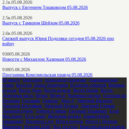
2.1к.
05.08.2026
Выпуск с Евгением Тишковцом 05.08.2026
2.5к.
05.08.2026
Выпуск с Тамиром Шейхом 05.08.2026
2.6к.
05.08.2026
Свежий выпуск Юрия Подоляки сегодня 05.08.2026 про
войну
930
05.08.2026
Новости с Михаилом Хазиным 05.08.2026
938
05.08.2026
Программа Комсомольская правда 05.08.2026
60 минут
,
WarGonzo
,
Александр Семченко
,
Американские
горки
,
Бесогон
,
Борис Первушин
,
В центре событий
,
Верным
курсом
,
Вести Дона
,
Вести недели
,
Вести Псков
,
Вести.
Дежурная часть
,
Вечер
,
Вечер Z
,
Военные сводки
,
Галопом по
Европам
,
Гаспарян
,
Главное
,
День Z
,
Дмитрий Василец
,
Дмитрий Евстафьев
,
Дмитрий Пучков
,
Дмитрий Спивак
,
Дневной рубеж
,
Добров в эфире
,
Евгений Тишковец
,
Егор
Мисливец
,
Есть тема!
,
Железная логика
,
Здравствуйте,
товарищи!
,
Изолента Live
,
Итоги недели
,
Итоги с Петром
Марченко
,
Кеосаян Daily
,
Код доступа
,
Комсомольская правда
,