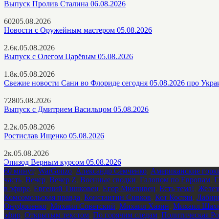
Выпуск Пролив Сталина 06.08.2026
602
05.08.2026
Новости с Оружейным мастером 05.08.2026
2.6к.
05.08.2026
Выпуск с Олегом Царёвым 05.08.2026
1.8к.
05.08.2026
Свежие новости Сани во Флориде сегодня 05.08.2026 про Укра
728
05.08.2026
Выпуск с Дмитрием Васильцом 05.08.2026
2.2к.
05.08.2026
Ростислав Ищенко 05.08.2026
2к.
05.08.2026
Эпизод Верным курсом 05.08.2026
60 минут
,
WarGonzo
,
Александр Семченко
,
Американские горк
часть
,
Вечер
,
Вечер Z
,
Военные сводки
,
Галопом по Европам
,
Г
в эфире
,
Евгений Тишковец
,
Егор Мисливец
,
Есть тема!
,
Желез
Комсомольская правда
,
Константин Сивков
,
Кот Костян
,
Лабир
Онуфриенко
,
Михаил Советский
,
Михаил Хазин
,
Михаил Шахн
эфир
,
Открытым текстом
,
По горячим следам
,
Политическая Ро