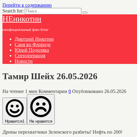
Перейти к содержанию
Search for:
НЕникотин
неофициальный фан-блог
Дмитрий Никотин
Саня во Флориде
Юрий Подоляка
Спецоперация
Новости
Тамир Шейх 26.05.2026
На чтение
1 мин
Комментарии
0
Опубликовано
26.05.2026
Нравится
1
Не нравится
Дроны перехватчики Зеленского разбиты! Нефть по 200!