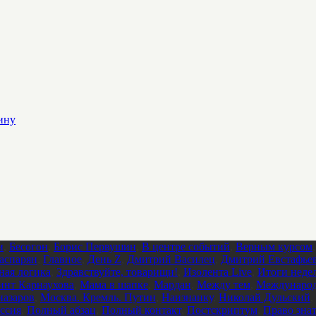
ину
и
,
Бесогон
,
Борис Первушин
,
В центре событий
,
Верным курсом
аспарян
,
Главное
,
День Z
,
Дмитрий Василец
,
Дмитрий Евстафье
ная логика
,
Здравствуйте, товарищи!
,
Изолента Live
,
Итоги неде
инт Карнаухова
,
Мама в шапке
,
Мардан
,
Между тем
,
Международ
азаров
,
Москва. Кремль. Путин
,
Наизнанку
,
Николай Дульский
,
ссия
,
Полный абзац
,
Полный контакт
,
Постскриптум
,
Право зна