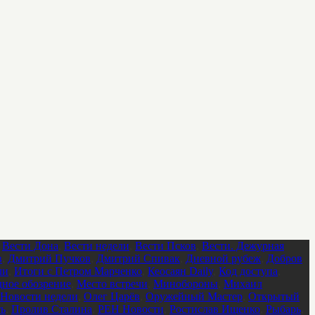
,
Вести Дона
,
Вести недели
,
Вести Псков
,
Вести. Дежурная
в
,
Дмитрий Пучков
,
Дмитрий Спивак
,
Дневной рубеж
,
Добров
ли
,
Итоги с Петром Марченко
,
Кеосаян Daily
,
Код доступа
,
ное обозрение
,
Место встречи
,
Минобороны
,
Михаил
Новости недели
,
Олег Царёв
,
Оружейный Мастер
,
Открытый
ть
,
Пролив Сталина
,
РЕН Новости
,
Ростислав Ищенко
,
Рыбарь
,