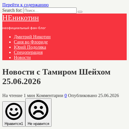
Перейти к содержанию
Search for:
НЕникотин
неофициальный фан-блог
Дмитрий Никотин
Саня во Флориде
Юрий Подоляка
Спецоперация
Новости
Новости с Тамиром Шейхом
25.06.2026
На чтение
1 мин
Комментарии
0
Опубликовано
25.06.2026
Нравится
1
Не нравится