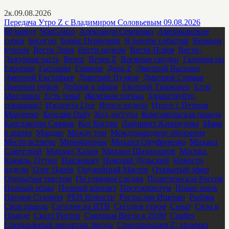
2к.
09.08.2026
Передача Утро Z с Владимиром Соловьевым 09.08.2026
60 минут
,
WarGonzo
,
Александр Семченко
,
Американские
горки
,
Бесогон
,
Борис Первушин
,
В центре событий
,
Верным
курсом
,
Вести Дона
,
Вести недели
,
Вести Псков
,
Вести.
Дежурная часть
,
Вечер
,
Вечер Z
,
Военные сводки
,
Галопом по
Европам
,
Гаспарян
,
Главное
,
День Z
,
Дмитрий Василец
,
Дмитрий Евстафьев
,
Дмитрий Пучков
,
Дмитрий Спивак
,
Дневной рубеж
,
Добров в эфире
,
Евгений Тишковец
,
Егор
Мисливец
,
Есть тема!
,
Железная логика
,
Здравствуйте,
товарищи!
,
Изолента Live
,
Итоги недели
,
Итоги с Петром
Марченко
,
Кеосаян Daily
,
Код доступа
,
Комсомольская правда
,
Константин Сивков
,
Кот Костян
,
Лабиринт Карнаухова
,
Мама
в шапке
,
Мардан
,
Между тем
,
Международное обозрение
,
Место встречи
,
Минобороны
,
Михаил Онуфриенко
,
Михаил
Советский
,
Михаил Хазин
,
Михаил Шахназаров
,
Москва.
Кремль. Путин
,
Наизнанку
,
Николай Дульский
,
Новости
недели
,
Олег Царёв
,
Оружейный Мастер
,
Открытый эфир
,
Открытым текстом
,
По горячим следам
,
Политическая Россия
,
Полный абзац
,
Полный контакт
,
Постскриптум
,
Право знать
,
Пролив Сталина
,
РЕН Новости
,
Ростислав Ищенко
,
Рыбарь
,
Своя правда
,
Сегодня на НТВ
,
Сегодня утром
,
Сенат
,
Сила в
Правде
,
Скотт Риттер
,
Смотрим Вести в 20:00
,
Совбез
,
Специальный репортаж Звезда
,
Спецоперация Z: хроника
,