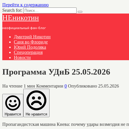
Перейти к содержанию
Search for:
НЕникотин
неофициальный фан-блог
Дмитрий Никотин
Саня во Флориде
Юрий Подоляка
Спецоперация
Новости
Программа УДнБ 25.05.2026
На чтение
1 мин
Комментарии
0
Опубликовано
25.05.2026
Нравится
Не нравится
Пропагандистская машина Киева: почему удары возмездия не