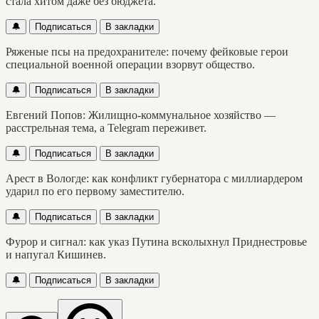
стала хитом даже без бюджета.
🔔
Подписаться
В закладки
Ряженые псы на предохранителе: почему фейковые герои
специальной военной операции взорвут общество.
🔔
Подписаться
В закладки
Евгений Попов: Жилищно-коммунальное хозяйство —
расстрельная тема, а Telegram переживет.
🔔
Подписаться
В закладки
Арест в Вологде: как конфликт губернатора с миллиардером
ударил по его первому заместителю.
🔔
Подписаться
В закладки
Фурор и сигнал: как указ Путина всколыхнул Приднестровье
и напугал Кишинев.
🔔
Подписаться
В закладки