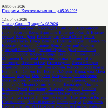
938
05.08.2026
Программа Комсомольская правда 05.08.2026
1.1к.
04.08.2026
Эпизод Сила в Правде 04.08.2026
60 минут
,
WarGonzo
,
Александр Семченко
,
Американские
горки
,
Бесогон
,
Борис Первушин
,
В центре событий
,
Верным
курсом
,
Вести Дона
,
Вести недели
,
Вести Псков
,
Вести.
Дежурная часть
,
Вечер
,
Вечер Z
,
Военные сводки
,
Галопом по
Европам
,
Гаспарян
,
Главное
,
День Z
,
Дмитрий Василец
,
Дмитрий Евстафьев
,
Дмитрий Пучков
,
Дмитрий Спивак
,
Дневной рубеж
,
Добров в эфире
,
Евгений Тишковец
,
Егор
Мисливец
,
Есть тема!
,
Железная логика
,
Здравствуйте,
товарищи!
,
Изолента Live
,
Итоги недели
,
Итоги с Петром
Марченко
,
Кеосаян Daily
,
Код доступа
,
Комсомольская правда
,
Константин Сивков
,
Кот Костян
,
Лабиринт Карнаухова
,
Мама
в шапке
,
Мардан
,
Между тем
,
Международное обозрение
,
Место встречи
,
Минобороны
,
Михаил Онуфриенко
,
Михаил
Советский
,
Михаил Хазин
,
Михаил Шахназаров
,
Москва.
Кремль. Путин
,
Наизнанку
,
Николай Дульский
,
Новости
недели
,
Олег Царёв
,
Оружейный Мастер
,
Открытый эфир
,
Открытым текстом
,
По горячим следам
,
Политическая Россия
,
Полный абзац
,
Полный контакт
,
Постскриптум
,
Право знать
,
Пролив Сталина
,
РЕН Новости
,
Ростислав Ищенко
,
Рыбарь
,