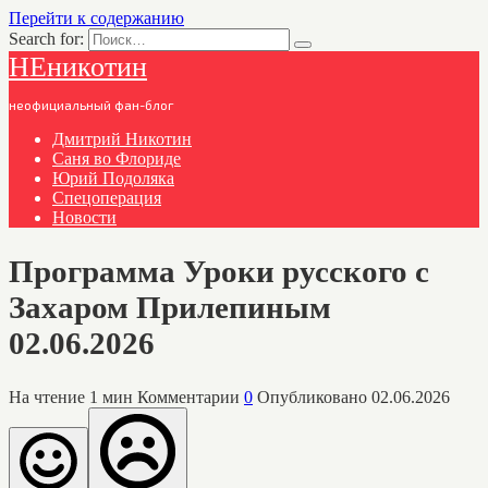
Перейти к содержанию
Search for:
НЕникотин
неофициальный фан-блог
Дмитрий Никотин
Саня во Флориде
Юрий Подоляка
Спецоперация
Новости
Программа Уроки русского с
Захаром Прилепиным
02.06.2026
На чтение
1 мин
Комментарии
0
Опубликовано
02.06.2026