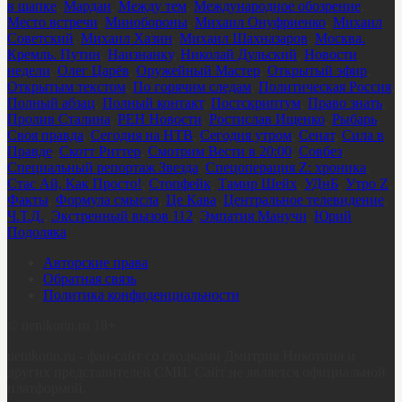
в шапке
,
Мардан
,
Между тем
,
Международное обозрение
,
Место встречи
,
Минобороны
,
Михаил Онуфриенко
,
Михаил
Советский
,
Михаил Хазин
,
Михаил Шахназаров
,
Москва.
Кремль. Путин
,
Наизнанку
,
Николай Дульский
,
Новости
недели
,
Олег Царёв
,
Оружейный Мастер
,
Открытый эфир
,
Открытым текстом
,
По горячим следам
,
Политическая Россия
,
Полный абзац
,
Полный контакт
,
Постскриптум
,
Право знать
,
Пролив Сталина
,
РЕН Новости
,
Ростислав Ищенко
,
Рыбарь
,
Своя правда
,
Сегодня на НТВ
,
Сегодня утром
,
Сенат
,
Сила в
Правде
,
Скотт Риттер
,
Смотрим Вести в 20:00
,
Совбез
,
Специальный репортаж Звезда
,
Спецоперация Z: хроника
,
Стас Ай, Как Просто!
,
Стопфейк
,
Тамир Шейх
,
УДнБ
,
Утро Z
,
Факты
,
Формула смысла
,
Це Кава
,
Центральное телевидение
,
Ч.Т.Д.
,
Экстренный вызов 112
,
Эмпатия Манучи
,
Юрий
Подоляка
Авторские права
Обратная связь
Политика конфиденциальности
©
nenikotin.ru 18+
nenikotin.ru - фан-сайт со сводками Дмитрия Никотина и
других представителей СМИ. Сайт не является официальной
платформой.