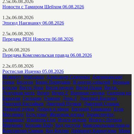
2.5к.
06.08.2026
Новости с Тамиром Шейхом 06.08.2026
1.2к.
06.08.2026
Эпизод Наизнанку 06.08.2026
2.5к.
06.08.2026
Передача РЕН Новости 06.08.2026
2к.
06.08.2026
Передача Комсомольская правда 06.08.2026
2.2к.
05.08.2026
Ростислав Ищенко 05.08.2026
60 минут
,
WarGonzo
,
Александр Семченко
,
Американские
горки
,
Бесогон
,
Борис Первушин
,
В центре событий
,
Верным
курсом
,
Вести Дона
,
Вести недели
,
Вести Псков
,
Вести.
Дежурная часть
,
Вечер
,
Вечер Z
,
Военные сводки
,
Галопом по
Европам
,
Гаспарян
,
Главное
,
День Z
,
Дмитрий Василец
,
Дмитрий Евстафьев
,
Дмитрий Пучков
,
Дмитрий Спивак
,
Дневной рубеж
,
Добров в эфире
,
Евгений Тишковец
,
Егор
Мисливец
,
Есть тема!
,
Железная логика
,
Здравствуйте,
товарищи!
,
Изолента Live
,
Итоги недели
,
Итоги с Петром
Марченко
,
Кеосаян Daily
,
Код доступа
,
Комсомольская правда
,
Константин Сивков
,
Кот Костян
,
Лабиринт Карнаухова
,
Мама