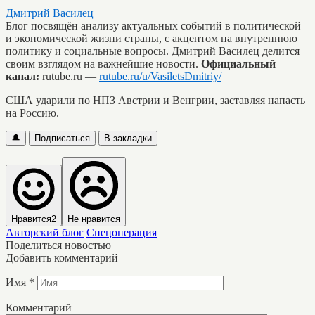
Дмитрий Василец
Блог посвящён анализу актуальных событий в политической
и экономической жизни страны, с акцентом на внутреннюю
политику и социальные вопросы. Дмитрий Василец делится
своим взглядом на важнейшие новости.
Официальный
канал:
rutube.ru —
rutube.ru/u/VasiletsDmitriy/
США ударили по НПЗ Австрии и Венгрии, заставляя напасть
на Россию.
🔔
Подписаться
В закладки
Нравится
2
Не нравится
Авторский блог
Спецоперация
Поделиться новостью
Добавить комментарий
Имя
*
Комментарий