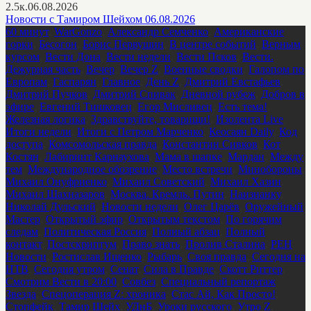
2.5к.
06.08.2026
Новости с Тамиром Шейхом 06.08.2026
60 минут
,
WarGonzo
,
Александр Семченко
,
Американские
горки
,
Бесогон
,
Борис Первушин
,
В центре событий
,
Верным
курсом
,
Вести Дона
,
Вести недели
,
Вести Псков
,
Вести.
Дежурная часть
,
Вечер
,
Вечер Z
,
Военные сводки
,
Галопом по
Европам
,
Гаспарян
,
Главное
,
День Z
,
Дмитрий Евстафьев
,
Дмитрий Пучков
,
Дмитрий Спивак
,
Дневной рубеж
,
Добров в
эфире
,
Евгений Тишковец
,
Егор Мисливец
,
Есть тема!
,
Железная логика
,
Здравствуйте, товарищи!
,
Изолента Live
,
Итоги недели
,
Итоги с Петром Марченко
,
Кеосаян Daily
,
Код
доступа
,
Комсомольская правда
,
Константин Сивков
,
Кот
Костян
,
Лабиринт Карнаухова
,
Мама в шапке
,
Мардан
,
Между
тем
,
Международное обозрение
,
Место встречи
,
Минобороны
,
Михаил Онуфриенко
,
Михаил Советский
,
Михаил Хазин
,
Михаил Шахназаров
,
Москва. Кремль. Путин
,
Наизнанку
,
Николай Дульский
,
Новости недели
,
Олег Царёв
,
Оружейный
Мастер
,
Открытый эфир
,
Открытым текстом
,
По горячим
следам
,
Политическая Россия
,
Полный абзац
,
Полный
контакт
,
Постскриптум
,
Право знать
,
Пролив Сталина
,
РЕН
Новости
,
Ростислав Ищенко
,
Рыбарь
,
Своя правда
,
Сегодня на
НТВ
,
Сегодня утром
,
Сенат
,
Сила в Правде
,
Скотт Риттер
,
Смотрим Вести в 20:00
,
Совбез
,
Специальный репортаж
Звезда
,
Спецоперация Z: хроника
,
Стас Ай, Как Просто!
,
Стопфейк
,
Тамир Шейх
,
УДнБ
,
Уроки русского
,
Утро Z
,