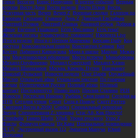
горки
,
Бесогон
,
Борис Первушин
,
В центре событий
,
Верным
курсом
,
Вести Дона
,
Вести недели
,
Вести Псков
,
Вести.
Дежурная часть
,
Вечер
,
Вечер Z
,
Военные сводки
,
Галопом по
Европам
,
Гаспарян
,
Главное
,
День Z
,
Дмитрий Евстафьев
,
Дмитрий Пучков
,
Дмитрий Спивак
,
Дневной рубеж
,
Добров в
эфире
,
Евгений Тишковец
,
Егор Мисливец
,
Есть тема!
,
Железная логика
,
Здравствуйте, товарищи!
,
Изолента Live
,
Итоги недели
,
Итоги с Петром Марченко
,
Кеосаян Daily
,
Код
доступа
,
Комсомольская правда
,
Константин Сивков
,
Кот
Костян
,
Лабиринт Карнаухова
,
Мама в шапке
,
Мардан
,
Между
тем
,
Международное обозрение
,
Место встречи
,
Минобороны
,
Михаил Онуфриенко
,
Михаил Советский
,
Михаил Хазин
,
Михаил Шахназаров
,
Москва. Кремль. Путин
,
Наизнанку
,
Николай Дульский
,
Новости недели
,
Олег Царёв
,
Оружейный
Мастер
,
Открытый эфир
,
Открытым текстом
,
По горячим
следам
,
Политическая Россия
,
Полный абзац
,
Полный
контакт
,
Постскриптум
,
Право знать
,
Пролив Сталина
,
РЕН
Новости
,
Ростислав Ищенко
,
Рыбарь
,
Своя правда
,
Сегодня на
НТВ
,
Сегодня утром
,
Сенат
,
Сила в Правде
,
Скотт Риттер
,
Смотрим Вести в 20:00
,
Совбез
,
Специальный репортаж
Звезда
,
Спецоперация Z: хроника
,
Стас Ай, Как Просто!
,
Стопфейк
,
Тамир Шейх
,
УДнБ
,
Уроки русского
,
Утро Z
,
Факты
,
Формула смысла
,
Це Кава
,
Центральное телевидение
,
Ч.Т.Д.
,
Экстренный вызов 112
,
Эмпатия Манучи
,
Юрий
Подоляка