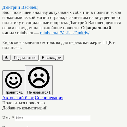
Дмитрий Василец
Блог посвящён анализу актуальных событий в политической
и экономической жизни страны, с акцентом на внутреннюю
политику и социальные вопросы. Дмитрий Василец делится
своим взглядом на важнейшие новости.
Официальный
канал:
rutube.ru —
rutube.ru/u/VasiletsDmitriy/
Евросоюз выделил скотовозы для перевозки жертв ТЦК и
полицаев.
🔔
Подписаться
В закладки
Нравится
1
Не нравится
1
Авторский блог
Спецоперация
Поделиться новостью
Добавить комментарий
Имя
*