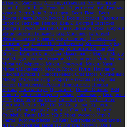
60 минут
,
WarGonzo
,
Александр Семченко
,
Американские
горки
,
Бесогон
,
Борис Первушин
,
В центре событий
,
Верным
курсом
,
Вести Дона
,
Вести недели
,
Вести Псков
,
Вести.
Дежурная часть
,
Вечер
,
Вечер Z
,
Военные сводки
,
Галопом по
Европам
,
Гаспарян
,
Главное
,
День Z
,
Дмитрий Евстафьев
,
Дмитрий Пучков
,
Дмитрий Спивак
,
Дневной рубеж
,
Добров в
эфире
,
Евгений Тишковец
,
Егор Мисливец
,
Есть тема!
,
Железная логика
,
Здравствуйте, товарищи!
,
Изолента Live
,
Итоги недели
,
Итоги с Петром Марченко
,
Кеосаян Daily
,
Код
доступа
,
Комсомольская правда
,
Константин Сивков
,
Кот
Костян
,
Лабиринт Карнаухова
,
Мама в шапке
,
Мардан
,
Между
тем
,
Международное обозрение
,
Место встречи
,
Минобороны
,
Михаил Онуфриенко
,
Михаил Советский
,
Михаил Хазин
,
Михаил Шахназаров
,
Москва. Кремль. Путин
,
Наизнанку
,
Николай Дульский
,
Новости недели
,
Олег Царёв
,
Оружейный
Мастер
,
Открытый эфир
,
Открытым текстом
,
По горячим
следам
,
Политическая Россия
,
Полный абзац
,
Полный
контакт
,
Постскриптум
,
Право знать
,
Пролив Сталина
,
РЕН
Новости
,
Ростислав Ищенко
,
Рыбарь
,
Своя правда
,
Сегодня на
НТВ
,
Сегодня утром
,
Сенат
,
Сила в Правде
,
Скотт Риттер
,
Смотрим Вести в 20:00
,
Совбез
,
Специальный репортаж
Звезда
,
Спецоперация Z: хроника
,
Стас Ай, Как Просто!
,
Стопфейк
,
Тамир Шейх
,
УДнБ
,
Уроки русского
,
Утро Z
,
Факты
,
Формула смысла
,
Це Кава
,
Центральное телевидение
,
Ч.Т.Д.
,
Экстренный вызов 112
,
Эмпатия Манучи
,
Юрий