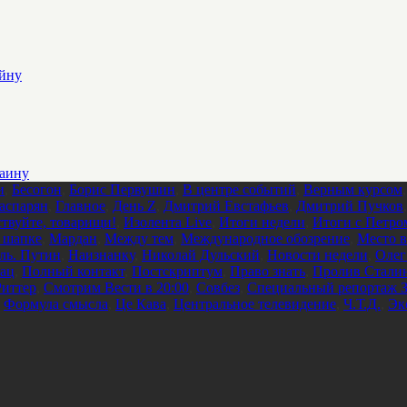
ойну
раину
и
,
Бесогон
,
Борис Первушин
,
В центре событий
,
Верным курсом
аспарян
,
Главное
,
День Z
,
Дмитрий Евстафьев
,
Дмитрий Пучков
ствуйте, товарищи!
,
Изолента Live
,
Итоги недели
,
Итоги с Петро
 шапке
,
Мардан
,
Между тем
,
Международное обозрение
,
Место в
ль. Путин
,
Наизнанку
,
Николай Дульский
,
Новости недели
,
Олег
ац
,
Полный контакт
,
Постскриптум
,
Право знать
,
Пролив Стали
Риттер
,
Смотрим Вести в 20:00
,
Совбез
,
Специальный репортаж З
,
Формула смысла
,
Це Кава
,
Центральное телевидение
,
Ч.Т.Д.
,
Эк