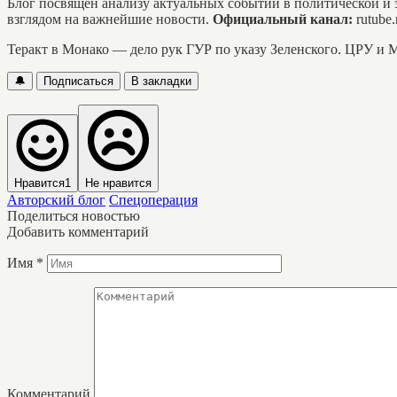
Блог посвящён анализу актуальных событий в политической и
взглядом на важнейшие новости.
Официальный канал:
rutube
Теракт в Монако — дело рук ГУР по указу Зеленского. ЦРУ и М
🔔
Подписаться
В закладки
Нравится
1
Не нравится
Авторский блог
Спецоперация
Поделиться новостью
Добавить комментарий
Имя
*
Комментарий