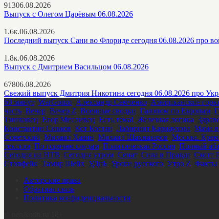
913
06.08.2026
Выпуск с Олегом Царёвым 06.08.2026
1.6к.
06.08.2026
Последний выпуск Сани во Флориде сегодня 06.08.2026 про в
1.8к.
06.08.2026
Выпуск с Дмитрием Васильцом 06.08.2026
678
06.08.2026
Свежий выпуск Дмитрия Никотина сегодня 06.08.2026 про Ук
60 минут
,
WarGonzo
,
Александр Семченко
,
Американские горк
часть
,
Вечер
,
Вечер Z
,
Военные сводки
,
Галопом по Европам
,
Г
Тишковец
,
Егор Мисливец
,
Есть тема!
,
Железная логика
,
Здрав
Константин Сивков
,
Кот Костян
,
Лабиринт Карнаухова
,
Мама в
Советский
,
Михаил Хазин
,
Михаил Шахназаров
,
Москва. Крем
текстом
,
По горячим следам
,
Политическая Россия
,
Полный абз
Сегодня на НТВ
,
Сегодня утром
,
Сенат
,
Сила в Правде
,
Скотт 
Стопфейк
,
Тамир Шейх
,
УДнБ
,
Уроки русского
,
Утро Z
,
Факты
Авторские права
Обратная связь
Политика конфиденциальности
©
nenikotin.ru 18+