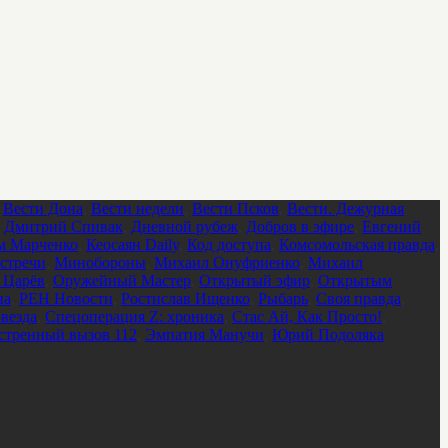
,
Вести Дона
,
Вести недели
,
Вести Псков
,
Вести. Дежурная
,
Дмитрий Спивак
,
Дневной рубеж
,
Добров в эфире
,
Евгений
м Марченко
,
Кеосаян Daily
,
Код доступа
,
Комсомольская правда
,
стречи
,
Минобороны
,
Михаил Онуфриенко
,
Михаил
 Царёв
,
Оружейный Мастер
,
Открытый эфир
,
Открытым
на
,
РЕН Новости
,
Ростислав Ищенко
,
Рыбарь
,
Своя правда
,
везда
,
Спецоперация Z: хроника
,
Стас Ай, Как Просто!
,
стренный вызов 112
,
Эмпатия Манучи
,
Юрий Подоляка