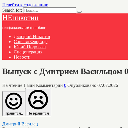
Перейти к содержанию
Search for:
НЕникотин
неофициальный фан-блог
Дмитрий Никотин
Саня во Флориде
Юрий Подоляка
Спецоперация
Новости
Выпуск с Дмитрием Васильцом 0
На чтение
1 мин
Комментарии
0
Опубликовано
07.07.2026
Нравится
1
Не нравится
Дмитрий Василец