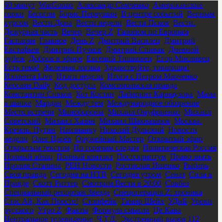
60 минут
,
WarGonzo
,
Александр Семченко
,
Американские
горки
,
Бесогон
,
Борис Первушин
,
В центре событий
,
Верным
курсом
,
Вести Дона
,
Вести недели
,
Вести Псков
,
Вести.
Дежурная часть
,
Вечер
,
Вечер Z
,
Галопом по Европам
,
Гаспарян
,
Главное
,
День Z
,
Дмитрий Василец
,
Дмитрий
Евстафьев
,
Дмитрий Пучков
,
Дмитрий Спивак
,
Дневной
рубеж
,
Добров в эфире
,
Евгений Тишковец
,
Егор Мисливец
,
Есть тема!
,
Железная логика
,
Здравствуйте, товарищи!
,
Изолента Live
,
Итоги недели
,
Итоги с Петром Марченко
,
Кеосаян Daily
,
Код доступа
,
Комсомольская правда
,
Константин Сивков
,
Кот Костян
,
Лабиринт Карнаухова
,
Мама
в шапке
,
Мардан
,
Между тем
,
Международное обозрение
,
Место встречи
,
Минобороны
,
Михаил Онуфриенко
,
Михаил
Советский
,
Михаил Хазин
,
Михаил Шахназаров
,
Москва.
Кремль. Путин
,
Наизнанку
,
Николай Дульский
,
Новости
недели
,
Олег Царёв
,
Оружейный Мастер
,
Открытый эфир
,
Открытым текстом
,
По горячим следам
,
Политическая Россия
,
Полный абзац
,
Полный контакт
,
Постскриптум
,
Право знать
,
Пролив Сталина
,
РЕН Новости
,
Ростислав Ищенко
,
Рыбарь
,
Своя правда
,
Сегодня на НТВ
,
Сегодня утром
,
Сенат
,
Сила в
Правде
,
Скотт Риттер
,
Смотрим Вести в 20:00
,
Совбез
,
Специальный репортаж Звезда
,
Спецоперация Z: хроника
,
Стас Ай, Как Просто!
,
Стопфейк
,
Тамир Шейх
,
УДнБ
,
Уроки
русского
,
Утро Z
,
Факты
,
Формула смысла
,
Це Кава
,
Центральное телевидение
,
Ч.Т.Д.
,
Экстренный вызов 112
,