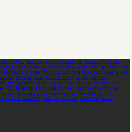
,
Вести Дона
,
Вести недели
,
Вести Псков
,
Вести. Дежурная
в
,
Дмитрий Спивак
,
Дневной рубеж
,
Добров в эфире
,
Евгений
м Марченко
,
Кеосаян Daily
,
Код доступа
,
Комсомольская правда
,
стречи
,
Минобороны
,
Михаил Онуфриенко
,
Михаил
 Царёв
,
Оружейный Мастер
,
Открытый эфир
,
Открытым
на
,
РЕН Новости
,
Ростислав Ищенко
,
Рыбарь
,
Своя правда
,
везда
,
Спецоперация Z: хроника
,
Стас Ай, Как Просто!
,
стренный вызов 112
,
Эмпатия Манучи
,
Юрий Подоляка