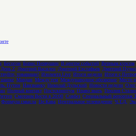
онте
и
,
Бесогон
,
Борис Первушин
,
В центре событий
,
Верным курсом
,
День Z
,
Дмитрий Василец
,
Дмитрий Евстафьев
,
Дмитрий Пучко
ствуйте, товарищи!
,
Изолента Live
,
Итоги недели
,
Итоги с Петро
 шапке
,
Мардан
,
Между тем
,
Международное обозрение
,
Место в
ль. Путин
,
Наизнанку
,
Николай Дульский
,
Новости недели
,
Олег
ац
,
Полный контакт
,
Постскриптум
,
Право знать
,
Пролив Стали
Риттер
,
Смотрим Вести в 20:00
,
Совбез
,
Специальный репортаж З
,
Формула смысла
,
Це Кава
,
Центральное телевидение
,
Ч.Т.Д.
,
Эк