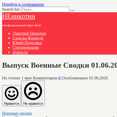
Перейти к содержанию
Search for:
НЕникотин
неофициальный фан-блог
Дмитрий Никотин
Саня во Флориде
Юрий Подоляка
Спецоперация
Новости
Выпуск Военные Сводки 01.06.2
На чтение
1 мин
Комментарии
0
Опубликовано
01.06.2026
Нравится
Не нравится
Военные сводки