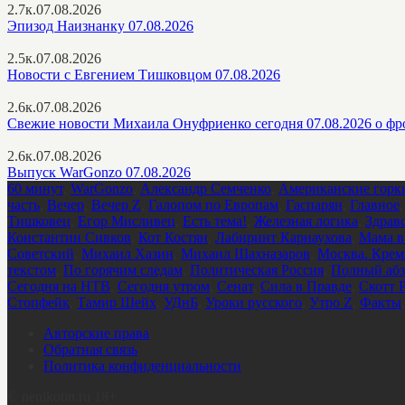
2.7к.
07.08.2026
Эпизод Наизнанку 07.08.2026
2.5к.
07.08.2026
Новости с Евгением Тишковцом 07.08.2026
2.6к.
07.08.2026
Свежие новости Михаила Онуфриенко сегодня 07.08.2026 о фр
2.6к.
07.08.2026
Выпуск WarGonzo 07.08.2026
60 минут
,
WarGonzo
,
Александр Семченко
,
Американские горк
часть
,
Вечер
,
Вечер Z
,
Галопом по Европам
,
Гаспарян
,
Главное
Тишковец
,
Егор Мисливец
,
Есть тема!
,
Железная логика
,
Здрав
Константин Сивков
,
Кот Костян
,
Лабиринт Карнаухова
,
Мама в
Советский
,
Михаил Хазин
,
Михаил Шахназаров
,
Москва. Крем
текстом
,
По горячим следам
,
Политическая Россия
,
Полный абз
Сегодня на НТВ
,
Сегодня утром
,
Сенат
,
Сила в Правде
,
Скотт 
Стопфейк
,
Тамир Шейх
,
УДнБ
,
Уроки русского
,
Утро Z
,
Факты
Авторские права
Обратная связь
Политика конфиденциальности
©
nenikotin.ru 18+