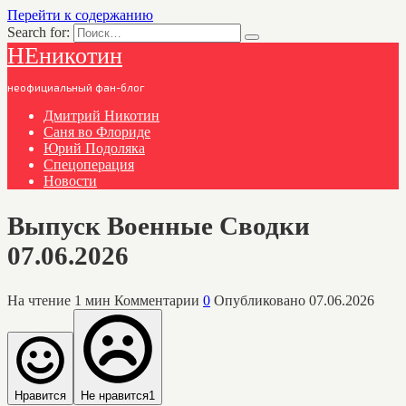
Перейти к содержанию
Search for:
НЕникотин
неофициальный фан-блог
Дмитрий Никотин
Саня во Флориде
Юрий Подоляка
Спецоперация
Новости
Выпуск Военные Сводки
07.06.2026
На чтение
1 мин
Комментарии
0
Опубликовано
07.06.2026
Нравится
Не нравится
1