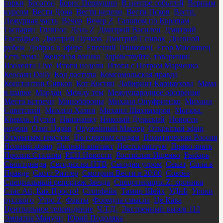
горки
,
Бесогон
,
Борис Первушин
,
В центре событий
,
Верным
курсом
,
Вести Дона
,
Вести недели
,
Вести Псков
,
Вести.
Дежурная часть
,
Вечер
,
Вечер Z
,
Галопом по Европам
,
Гаспарян
,
Главное
,
День Z
,
Дмитрий Василец
,
Дмитрий
Евстафьев
,
Дмитрий Пучков
,
Дмитрий Спивак
,
Дневной
рубеж
,
Добров в эфире
,
Евгений Тишковец
,
Егор Мисливец
,
Есть тема!
,
Железная логика
,
Здравствуйте, товарищи!
,
Изолента Live
,
Итоги недели
,
Итоги с Петром Марченко
,
Кеосаян Daily
,
Код доступа
,
Комсомольская правда
,
Константин Сивков
,
Кот Костян
,
Лабиринт Карнаухова
,
Мама
в шапке
,
Мардан
,
Между тем
,
Международное обозрение
,
Место встречи
,
Минобороны
,
Михаил Онуфриенко
,
Михаил
Советский
,
Михаил Хазин
,
Михаил Шахназаров
,
Москва.
Кремль. Путин
,
Наизнанку
,
Николай Дульский
,
Новости
недели
,
Олег Царёв
,
Оружейный Мастер
,
Открытый эфир
,
Открытым текстом
,
По горячим следам
,
Политическая Россия
,
Полный абзац
,
Полный контакт
,
Постскриптум
,
Право знать
,
Пролив Сталина
,
РЕН Новости
,
Ростислав Ищенко
,
Рыбарь
,
Своя правда
,
Сегодня на НТВ
,
Сегодня утром
,
Сенат
,
Сила в
Правде
,
Скотт Риттер
,
Смотрим Вести в 20:00
,
Совбез
,
Специальный репортаж Звезда
,
Спецоперация Z: хроника
,
Стас Ай, Как Просто!
,
Стопфейк
,
Тамир Шейх
,
УДнБ
,
Уроки
русского
,
Утро Z
,
Факты
,
Формула смысла
,
Це Кава
,
Центральное телевидение
,
Ч.Т.Д.
,
Экстренный вызов 112
,
Эмпатия Манучи
,
Юрий Подоляка