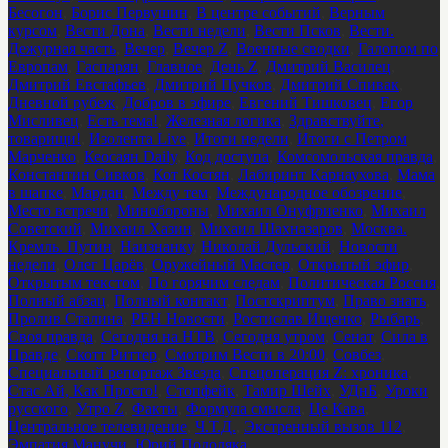
Бесогон
,
Борис Первушин
,
В центре событий
,
Верным
курсом
,
Вести Дона
,
Вести недели
,
Вести Псков
,
Вести.
Дежурная часть
,
Вечер
,
Вечер Z
,
Военные сводки
,
Галопом по
Европам
,
Гаспарян
,
Главное
,
День Z
,
Дмитрий Василец
,
Дмитрий Евстафьев
,
Дмитрий Пучков
,
Дмитрий Спивак
,
Дневной рубеж
,
Добров в эфире
,
Евгений Тишковец
,
Егор
Мисливец
,
Есть тема!
,
Железная логика
,
Здравствуйте,
товарищи!
,
Изолента Live
,
Итоги недели
,
Итоги с Петром
Марченко
,
Кеосаян Daily
,
Код доступа
,
Комсомольская правда
,
Константин Сивков
,
Кот Костян
,
Лабиринт Карнаухова
,
Мама
в шапке
,
Мардан
,
Между тем
,
Международное обозрение
,
Место встречи
,
Минобороны
,
Михаил Онуфриенко
,
Михаил
Советский
,
Михаил Хазин
,
Михаил Шахназаров
,
Москва.
Кремль. Путин
,
Наизнанку
,
Николай Дульский
,
Новости
недели
,
Олег Царёв
,
Оружейный Мастер
,
Открытый эфир
,
Открытым текстом
,
По горячим следам
,
Политическая Россия
,
Полный абзац
,
Полный контакт
,
Постскриптум
,
Право знать
,
Пролив Сталина
,
РЕН Новости
,
Ростислав Ищенко
,
Рыбарь
,
Своя правда
,
Сегодня на НТВ
,
Сегодня утром
,
Сенат
,
Сила в
Правде
,
Скотт Риттер
,
Смотрим Вести в 20:00
,
Совбез
,
Специальный репортаж Звезда
,
Спецоперация Z: хроника
,
Стас Ай, Как Просто!
,
Стопфейк
,
Тамир Шейх
,
УДнБ
,
Уроки
русского
,
Утро Z
,
Факты
,
Формула смысла
,
Це Кава
,
Центральное телевидение
,
Ч.Т.Д.
,
Экстренный вызов 112
,
Эмпатия Манучи
,
Юрий Подоляка