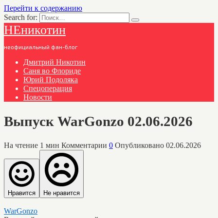
Перейти к содержанию
Search for:
НЕникотин
неофициальный фан-блог
Дмитрий Никотин
Саня во Флориде
Юрий Подоляка
Спецоперация
Новости
Выпуск WarGonzo 02.06.2026
На чтение
1 мин
Комментарии
0
Опубликовано
02.06.2026
Нравится
Не нравится
WarGonzo