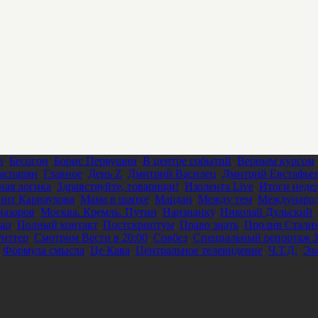
и
,
Бесогон
,
Борис Первушин
,
В центре событий
,
Верным курсом
аспарян
,
Главное
,
День Z
,
Дмитрий Василец
,
Дмитрий Евстафье
ная логика
,
Здравствуйте, товарищи!
,
Изолента Live
,
Итоги неде
инт Карнаухова
,
Мама в шапке
,
Мардан
,
Между тем
,
Международ
азаров
,
Москва. Кремль. Путин
,
Наизнанку
,
Николай Дульский
,
ац
,
Полный контакт
,
Постскриптум
,
Право знать
,
Пролив Стали
Риттер
,
Смотрим Вести в 20:00
,
Совбез
,
Специальный репортаж З
,
Формула смысла
,
Це Кава
,
Центральное телевидение
,
Ч.Т.Д.
,
Эк