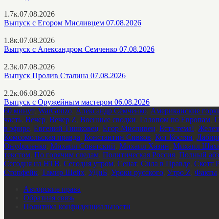
1.7к.
07.08.2026
Выпуск с Егором Мисливцем 07.08.2026
1.8к.
07.08.2026
Выпуск с Александром Семченко 07.08.2026
2.3к.
07.08.2026
Выпуск Пролив Сталина 07.08.2026
2.2к.
06.08.2026
Выпуск с Оружейным мастером 06.08.2026
60 минут
,
WarGonzo
,
Александр Семченко
,
Американские горк
часть
,
Вечер
,
Вечер Z
,
Военные сводки
,
Галопом по Европам
,
Г
в эфире
,
Евгений Тишковец
,
Егор Мисливец
,
Есть тема!
,
Желез
Комсомольская правда
,
Константин Сивков
,
Кот Костян
,
Лабир
Онуфриенко
,
Михаил Советский
,
Михаил Хазин
,
Михаил Шахн
текстом
,
По горячим следам
,
Политическая Россия
,
Полный абз
Сегодня на НТВ
,
Сегодня утром
,
Сенат
,
Сила в Правде
,
Скотт 
Стопфейк
,
Тамир Шейх
,
УДнБ
,
Уроки русского
,
Утро Z
,
Факты
Авторские права
Обратная связь
Политика конфиденциальности