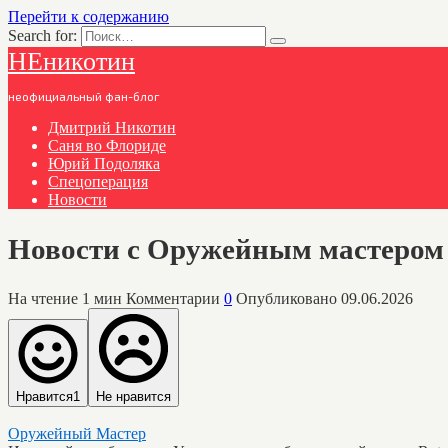
Перейти к содержанию
Search for:
НЕникотин
неофициальный фан-блог
Дмитрий Никотин
Саня во Флориде
Юрий Подоляка
Спецоперация
Новости
Новости с Оружейным мастером 
На чтение
1 мин
Комментарии
0
Опубликовано
09.06.2026
Нравится
1
Не нравится
Оружейный Мастер