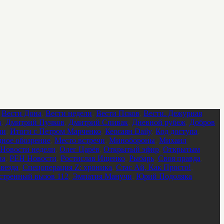
,
Вести Дона
,
Вести недели
,
Вести Псков
,
Вести. Дежурная
в
,
Дмитрий Пучков
,
Дмитрий Спивак
,
Дневной рубеж
,
Добров
ли
,
Итоги с Петром Марченко
,
Кеосаян Daily
,
Код доступа
,
ное обозрение
,
Место встречи
,
Минобороны
,
Михаил
Новости недели
,
Олег Царёв
,
Открытый эфир
,
Открытым
на
,
РЕН Новости
,
Ростислав Ищенко
,
Рыбарь
,
Своя правда
,
везда
,
Спецоперация Z: хроника
,
Стас Ай, Как Просто!
,
стренный вызов 112
,
Эмпатия Манучи
,
Юрий Подоляка