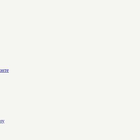
онте
ну