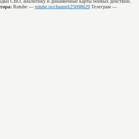
водки СВО, аналитику и динамичные карты боевых действий.
тора:
Rutube —
rutube.ru/channel/25098629
Телеграм —