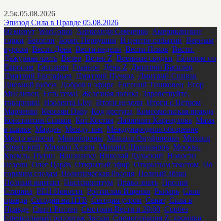
2.5к.
05.08.2026
Эпизод Сила в Правде 05.08.2026
60 минут
,
WarGonzo
,
Александр Семченко
,
Американские
горки
,
Бесогон
,
Борис Первушин
,
В центре событий
,
Верным
курсом
,
Вести Дона
,
Вести недели
,
Вести Псков
,
Вести.
Дежурная часть
,
Вечер
,
Вечер Z
,
Военные сводки
,
Галопом по
Европам
,
Гаспарян
,
Главное
,
День Z
,
Дмитрий Василец
,
Дмитрий Евстафьев
,
Дмитрий Пучков
,
Дмитрий Спивак
,
Дневной рубеж
,
Добров в эфире
,
Евгений Тишковец
,
Егор
Мисливец
,
Есть тема!
,
Железная логика
,
Здравствуйте,
товарищи!
,
Изолента Live
,
Итоги недели
,
Итоги с Петром
Марченко
,
Кеосаян Daily
,
Код доступа
,
Комсомольская правда
,
Константин Сивков
,
Кот Костян
,
Лабиринт Карнаухова
,
Мама
в шапке
,
Мардан
,
Между тем
,
Международное обозрение
,
Место встречи
,
Минобороны
,
Михаил Онуфриенко
,
Михаил
Советский
,
Михаил Хазин
,
Михаил Шахназаров
,
Москва.
Кремль. Путин
,
Наизнанку
,
Николай Дульский
,
Новости
недели
,
Олег Царёв
,
Открытый эфир
,
Открытым текстом
,
По
горячим следам
,
Политическая Россия
,
Полный абзац
,
Полный контакт
,
Постскриптум
,
Право знать
,
Пролив
Сталина
,
РЕН Новости
,
Ростислав Ищенко
,
Рыбарь
,
Своя
правда
,
Сегодня на НТВ
,
Сегодня утром
,
Сенат
,
Сила в
Правде
,
Скотт Риттер
,
Смотрим Вести в 20:00
,
Совбез
,
Специальный репортаж Звезда
,
Спецоперация Z: хроника
,