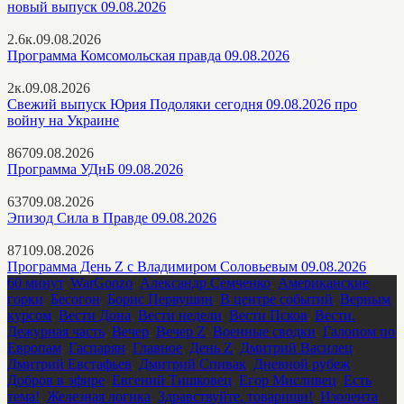
новый выпуск 09.08.2026
2.6к.
09.08.2026
Программа Комсомольская правда 09.08.2026
2к.
09.08.2026
Свежий выпуск Юрия Подоляки сегодня 09.08.2026 про
войну на Украине
867
09.08.2026
Программа УДнБ 09.08.2026
637
09.08.2026
Эпизод Сила в Правде 09.08.2026
871
09.08.2026
Программа День Z с Владимиром Соловьевым 09.08.2026
60 минут
,
WarGonzo
,
Александр Семченко
,
Американские
горки
,
Бесогон
,
Борис Первушин
,
В центре событий
,
Верным
курсом
,
Вести Дона
,
Вести недели
,
Вести Псков
,
Вести.
Дежурная часть
,
Вечер
,
Вечер Z
,
Военные сводки
,
Галопом по
Европам
,
Гаспарян
,
Главное
,
День Z
,
Дмитрий Василец
,
Дмитрий Евстафьев
,
Дмитрий Спивак
,
Дневной рубеж
,
Добров в эфире
,
Евгений Тишковец
,
Егор Мисливец
,
Есть
тема!
,
Железная логика
,
Здравствуйте, товарищи!
,
Изолента