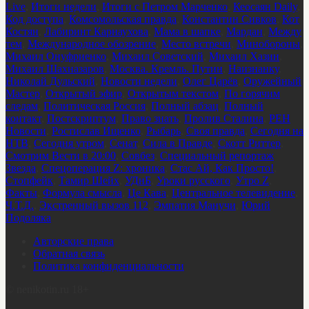
Live
,
Итоги недели
,
Итоги с Петром Марченко
,
Кеосаян Daily
,
Код доступа
,
Комсомольская правда
,
Константин Сивков
,
Кот
Костян
,
Лабиринт Карнаухова
,
Мама в шапке
,
Мардан
,
Между
тем
,
Международное обозрение
,
Место встречи
,
Минобороны
,
Михаил Онуфриенко
,
Михаил Советский
,
Михаил Хазин
,
Михаил Шахназаров
,
Москва. Кремль. Путин
,
Наизнанку
,
Николай Дульский
,
Новости недели
,
Олег Царёв
,
Оружейный
Мастер
,
Открытый эфир
,
Открытым текстом
,
По горячим
следам
,
Политическая Россия
,
Полный абзац
,
Полный
контакт
,
Постскриптум
,
Право знать
,
Пролив Сталина
,
РЕН
Новости
,
Ростислав Ищенко
,
Рыбарь
,
Своя правда
,
Сегодня на
НТВ
,
Сегодня утром
,
Сенат
,
Сила в Правде
,
Скотт Риттер
,
Смотрим Вести в 20:00
,
Совбез
,
Специальный репортаж
Звезда
,
Спецоперация Z: хроника
,
Стас Ай, Как Просто!
,
Стопфейк
,
Тамир Шейх
,
УДнБ
,
Уроки русского
,
Утро Z
,
Факты
,
Формула смысла
,
Це Кава
,
Центральное телевидение
,
Ч.Т.Д.
,
Экстренный вызов 112
,
Эмпатия Манучи
,
Юрий
Подоляка
Авторские права
Обратная связь
Политика конфиденциальности
©
nenikotin.ru 18+