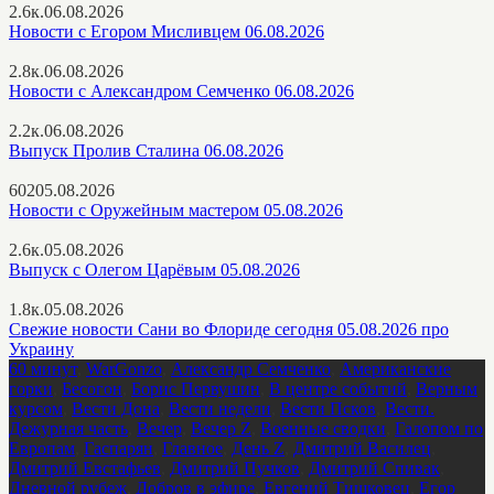
2.6к.
06.08.2026
Новости с Егором Мисливцем 06.08.2026
2.8к.
06.08.2026
Новости с Александром Семченко 06.08.2026
2.2к.
06.08.2026
Выпуск Пролив Сталина 06.08.2026
602
05.08.2026
Новости с Оружейным мастером 05.08.2026
2.6к.
05.08.2026
Выпуск с Олегом Царёвым 05.08.2026
1.8к.
05.08.2026
Свежие новости Сани во Флориде сегодня 05.08.2026 про
Украину
60 минут
,
WarGonzo
,
Александр Семченко
,
Американские
горки
,
Бесогон
,
Борис Первушин
,
В центре событий
,
Верным
курсом
,
Вести Дона
,
Вести недели
,
Вести Псков
,
Вести.
Дежурная часть
,
Вечер
,
Вечер Z
,
Военные сводки
,
Галопом по
Европам
,
Гаспарян
,
Главное
,
День Z
,
Дмитрий Василец
,
Дмитрий Евстафьев
,
Дмитрий Пучков
,
Дмитрий Спивак
,
Дневной рубеж
,
Добров в эфире
,
Евгений Тишковец
,
Егор