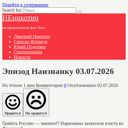
Перейти к содержанию
Search for:
НЕникотин
неофициальный фан-блог
Дмитрий Никотин
Саня во Флориде
Юрий Подоляка
Спецоперация
Новости
Эпизод Наизнанку 03.07.2026
На чтение
1 мин
Комментарии
0
Опубликовано
03.07.2026
Нравится
Не нравится
Грабить Россию — законно!? Наркоманы захватили власть во