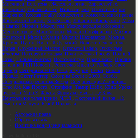
Мисливец
,
Есть тема!
,
Железная логика
,
Здравствуйте,
товарищи!
,
Изолента Live
,
Итоги недели
,
Итоги с Петром
Марченко
,
Кеосаян Daily
,
Код доступа
,
Комсомольская правда
,
Константин Сивков
,
Кот Костян
,
Лабиринт Карнаухова
,
Мама
в шапке
,
Мардан
,
Между тем
,
Международное обозрение
,
Место встречи
,
Минобороны
,
Михаил Онуфриенко
,
Михаил
Советский
,
Михаил Хазин
,
Михаил Шахназаров
,
Москва.
Кремль. Путин
,
Николай Дульский
,
Новости недели
,
Олег
Царёв
,
Оружейный Мастер
,
Открытый эфир
,
Открытым
текстом
,
По горячим следам
,
Политическая Россия
,
Полный
абзац
,
Полный контакт
,
Постскриптум
,
Право знать
,
Пролив
Сталина
,
РЕН Новости
,
Ростислав Ищенко
,
Рыбарь
,
Своя
правда
,
Сегодня на НТВ
,
Сегодня утром
,
Сенат
,
Сила в
Правде
,
Скотт Риттер
,
Смотрим Вести в 20:00
,
Совбез
,
Специальный репортаж Звезда
,
Спецоперация Z: хроника
,
Стас Ай, Как Просто!
,
Стопфейк
,
Тамир Шейх
,
УДнБ
,
Уроки
русского
,
Утро Z
,
Факты
,
Формула смысла
,
Це Кава
,
Центральное телевидение
,
Ч.Т.Д.
,
Экстренный вызов 112
,
Эмпатия Манучи
,
Юрий Подоляка
Авторские права
Обратная связь
Политика конфиденциальности
©
nenikotin.ru 18+