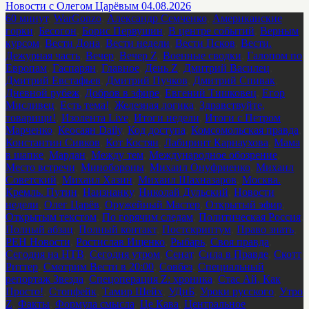
Новости с Олегом Царёвым 04.08.2026
60 минут
,
WarGonzo
,
Александр Семченко
,
Американские
горки
,
Бесогон
,
Борис Первушин
,
В центре событий
,
Верным
курсом
,
Вести Дона
,
Вести недели
,
Вести Псков
,
Вести.
Дежурная часть
,
Вечер
,
Вечер Z
,
Военные сводки
,
Галопом по
Европам
,
Гаспарян
,
Главное
,
День Z
,
Дмитрий Василец
,
Дмитрий Евстафьев
,
Дмитрий Пучков
,
Дмитрий Спивак
,
Дневной рубеж
,
Добров в эфире
,
Евгений Тишковец
,
Егор
Мисливец
,
Есть тема!
,
Железная логика
,
Здравствуйте,
товарищи!
,
Изолента Live
,
Итоги недели
,
Итоги с Петром
Марченко
,
Кеосаян Daily
,
Код доступа
,
Комсомольская правда
,
Константин Сивков
,
Кот Костян
,
Лабиринт Карнаухова
,
Мама
в шапке
,
Мардан
,
Между тем
,
Международное обозрение
,
Место встречи
,
Минобороны
,
Михаил Онуфриенко
,
Михаил
Советский
,
Михаил Хазин
,
Михаил Шахназаров
,
Москва.
Кремль. Путин
,
Наизнанку
,
Николай Дульский
,
Новости
недели
,
Олег Царёв
,
Оружейный Мастер
,
Открытый эфир
,
Открытым текстом
,
По горячим следам
,
Политическая Россия
,
Полный абзац
,
Полный контакт
,
Постскриптум
,
Право знать
,
РЕН Новости
,
Ростислав Ищенко
,
Рыбарь
,
Своя правда
,
Сегодня на НТВ
,
Сегодня утром
,
Сенат
,
Сила в Правде
,
Скотт
Риттер
,
Смотрим Вести в 20:00
,
Совбез
,
Специальный
репортаж Звезда
,
Спецоперация Z: хроника
,
Стас Ай, Как
Просто!
,
Стопфейк
,
Тамир Шейх
,
УДнБ
,
Уроки русского
,
Утро
Z
,
Факты
,
Формула смысла
,
Це Кава
,
Центральное