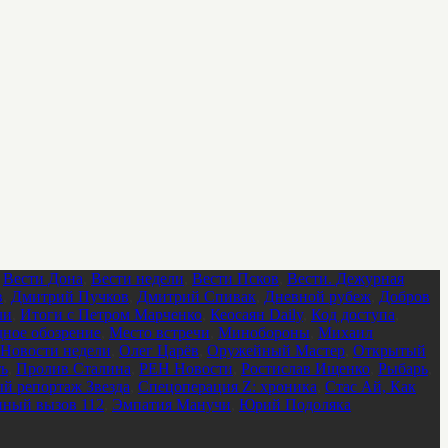
,
Вести Дона
,
Вести недели
,
Вести Псков
,
Вести. Дежурная
в
,
Дмитрий Пучков
,
Дмитрий Спивак
,
Дневной рубеж
,
Добров
ли
,
Итоги с Петром Марченко
,
Кеосаян Daily
,
Код доступа
,
ное обозрение
,
Место встречи
,
Минобороны
,
Михаил
Новости недели
,
Олег Царёв
,
Оружейный Мастер
,
Открытый
ть
,
Пролив Сталина
,
РЕН Новости
,
Ростислав Ищенко
,
Рыбарь
,
й репортаж Звезда
,
Спецоперация Z: хроника
,
Стас Ай, Как
нный вызов 112
,
Эмпатия Манучи
,
Юрий Подоляка