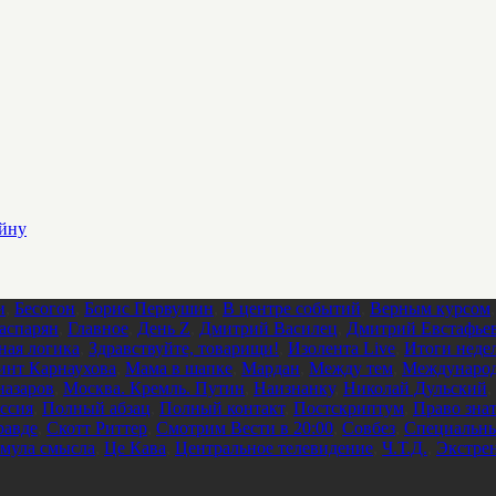
ойну
и
,
Бесогон
,
Борис Первушин
,
В центре событий
,
Верным курсом
аспарян
,
Главное
,
День Z
,
Дмитрий Василец
,
Дмитрий Евстафье
ная логика
,
Здравствуйте, товарищи!
,
Изолента Live
,
Итоги неде
инт Карнаухова
,
Мама в шапке
,
Мардан
,
Между тем
,
Международ
азаров
,
Москва. Кремль. Путин
,
Наизнанку
,
Николай Дульский
,
ссия
,
Полный абзац
,
Полный контакт
,
Постскриптум
,
Право зна
равде
,
Скотт Риттер
,
Смотрим Вести в 20:00
,
Совбез
,
Специальны
мула смысла
,
Це Кава
,
Центральное телевидение
,
Ч.Т.Д.
,
Экстре