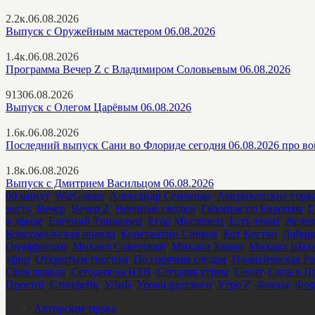
2.2к.
06.08.2026
Выпуск с Оружейным мастером 06.08.2026
1.4к.
06.08.2026
Программа Вечер Z с Владимиром Соловьевым 06.08.2026
913
06.08.2026
Выпуск с Олегом Царёвым 06.08.2026
1.6к.
06.08.2026
Последний выпуск Сани во Флориде сегодня 06.08.2026 про в
1.8к.
06.08.2026
Выпуск с Дмитрием Васильцом 06.08.2026
60 минут
,
WarGonzo
,
Александр Семченко
,
Американские горк
часть
,
Вечер
,
Вечер Z
,
Военные сводки
,
Галопом по Европам
,
Г
в эфире
,
Евгений Тишковец
,
Егор Мисливец
,
Есть тема!
,
Желез
Комсомольская правда
,
Константин Сивков
,
Кот Костян
,
Лабир
Онуфриенко
,
Михаил Советский
,
Михаил Хазин
,
Михаил Шахн
эфир
,
Открытым текстом
,
По горячим следам
,
Политическая Ро
Своя правда
,
Сегодня на НТВ
,
Сегодня утром
,
Сенат
,
Сила в П
Просто!
,
Стопфейк
,
УДнБ
,
Уроки русского
,
Утро Z
,
Факты
,
Фор
Авторские права