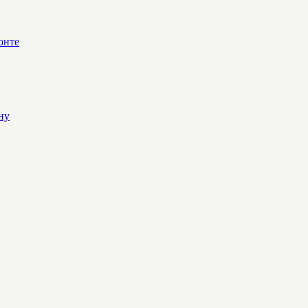
онте
ну