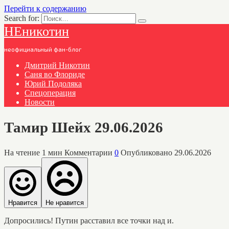
Перейти к содержанию
Search for:
НЕникотин
неофициальный фан-блог
Дмитрий Никотин
Саня во Флориде
Юрий Подоляка
Спецоперация
Новости
Тамир Шейх 29.06.2026
На чтение
1 мин
Комментарии
0
Опубликовано
29.06.2026
Нравится
Не нравится
Допросились! Путин расставил все точки над и.