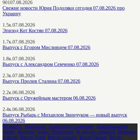
901
07.08.2026
Свежие новости Юрия Подоляки сегодня 07.08.2026 про
Украину
1.5к.
07.08.2026
Эпизод Кот Костян 07.08.2026
1.7к.
07.08.2026
Выпуск с Егором Мисливцем 07.08.2026
1.8к.
07.08.2026
Выпуск с Александром Семченко 07.08.2026
2.3к.
07.08.2026
Выпуск Пролив Сталина 07.08.2026
2.2к.
06.08.2026
Выпуск с Оружейным мастером 06.08.2026
2.4к.
06.08.2026
Выпуск Рыбарь с Михаилом Звинчуком — новый выпуск
06.08.2026
60 минут
,
WarGonzo
,
Александр Семченко
,
Американские
горки
,
Бесогон
,
Борис Первушин
,
В центре событий
,
Верным
курсом
,
Вести Дона
,
Вести недели
,
Вести Псков
,
Вести.