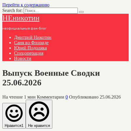
Перейти к содержанию
Search for:
НЕникотин
неофициальный фан-блог
Дмитрий Никотин
Саня во Флориде
Юрий Подоляка
Спецоперация
Новости
Выпуск Военные Сводки
25.06.2026
На чтение
1 мин
Комментарии
0
Опубликовано
25.06.2026
Нравится
1
Не нравится