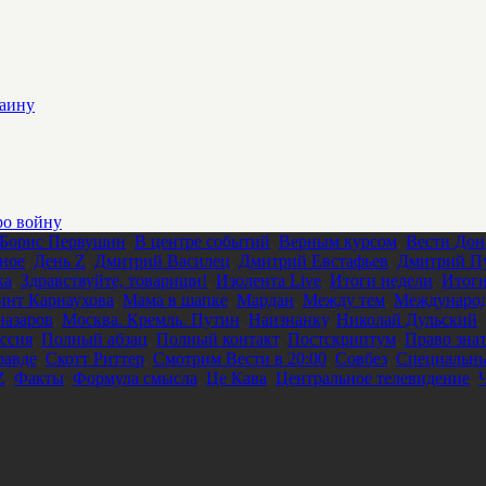
раину
ро войну
Борис Первушин
,
В центре событий
,
Верным курсом
,
Вести Дон
ное
,
День Z
,
Дмитрий Василец
,
Дмитрий Евстафьев
,
Дмитрий П
ка
,
Здравствуйте, товарищи!
,
Изолента Live
,
Итоги недели
,
Итоги
инт Карнаухова
,
Мама в шапке
,
Мардан
,
Между тем
,
Международ
азаров
,
Москва. Кремль. Путин
,
Наизнанку
,
Николай Дульский
,
ссия
,
Полный абзац
,
Полный контакт
,
Постскриптум
,
Право зна
равде
,
Скотт Риттер
,
Смотрим Вести в 20:00
,
Совбез
,
Специальны
Z
,
Факты
,
Формула смысла
,
Це Кава
,
Центральное телевидение
,
Ч