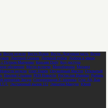
а
,
Вести недели
,
Вести Псков
,
Вести. Дежурная часть
,
Вечер
,
учков
,
Дмитрий Спивак
,
Дневной рубеж
,
Добров в эфире
,
 с Петром Марченко
,
Кеосаян Daily
,
Код доступа
,
ное обозрение
,
Место встречи
,
Минобороны
,
Михаил
Новости недели
,
Олег Царёв
,
Оружейный Мастер
,
Открытый
ть
,
Пролив Сталина
,
РЕН Новости
,
Ростислав Ищенко
,
Рыбарь
,
й репортаж Звезда
,
Спецоперация Z: хроника
,
Стас Ай, Как
.Т.Д.
,
Экстренный вызов 112
,
Эмпатия Манучи
,
Юрий