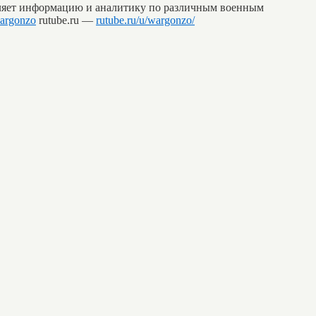
вляет информацию и аналитику по различным военным
wargonzo
rutube.ru —
rutube.ru/u/wargonzo/