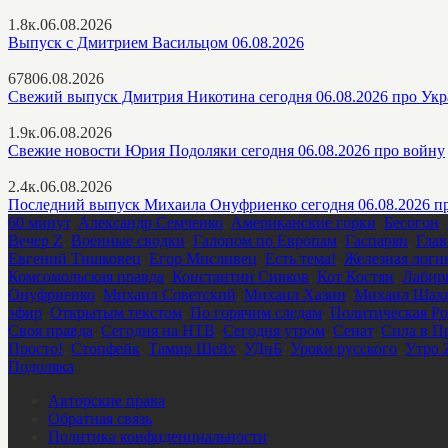
1.8к.
06.08.2026
Выпуск с Дмитрием Васильцом 06.08.2026
678
06.08.2026
Свежий выпуск Дмитрия Никотина сегодня 06.08.2026 про Ук
1.9к.
06.08.2026
Свежие новости Юрия Подоляки сегодня 06.08.2026 про войну
2.4к.
06.08.2026
Последний выпуск Михаила Онуфриенко сегодня 06.08.2026 п
60 минут
,
Александр Семченко
,
Американские горки
,
Бесогон
,
Вечер Z
,
Военные сводки
,
Галопом по Европам
,
Гаспарян
,
Глав
Евгений Тишковец
,
Егор Мисливец
,
Есть тема!
,
Железная логи
Комсомольская правда
,
Константин Сивков
,
Кот Костян
,
Лабир
Онуфриенко
,
Михаил Советский
,
Михаил Хазин
,
Михаил Шахн
эфир
,
Открытым текстом
,
По горячим следам
,
Политическая Ро
Своя правда
,
Сегодня на НТВ
,
Сегодня утром
,
Сенат
,
Сила в П
Просто!
,
Стопфейк
,
Тамир Шейх
,
УДнБ
,
Уроки русского
,
Утро 
Подоляка
Авторские права
Обратная связь
Политика конфиденциальности