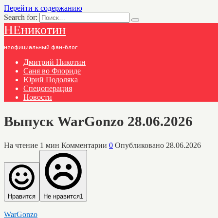
Перейти к содержанию
Search for:
НЕникотин
неофициальный фан-блог
Дмитрий Никотин
Саня во Флориде
Юрий Подоляка
Спецоперация
Новости
Выпуск WarGonzo 28.06.2026
На чтение
1 мин
Комментарии
0
Опубликовано
28.06.2026
Нравится
Не нравится
1
WarGonzo