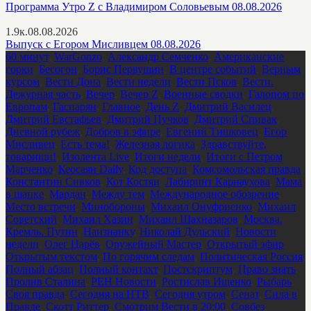
Программа Утро Z с Владимиром Соловьевым 08.08.2026
1.9к.
08.08.2026
Выпуск с Егором Мисливцем 08.08.2026
60 минут
,
WarGonzo
,
Александр Семченко
,
Американские
горки
,
Бесогон
,
Борис Первушин
,
В центре событий
,
Верным
курсом
,
Вести Дона
,
Вести недели
,
Вести Псков
,
Вести.
Дежурная часть
,
Вечер
,
Вечер Z
,
Военные сводки
,
Галопом по
Европам
,
Гаспарян
,
Главное
,
День Z
,
Дмитрий Василец
,
Дмитрий Евстафьев
,
Дмитрий Пучков
,
Дмитрий Спивак
,
Дневной рубеж
,
Добров в эфире
,
Евгений Тишковец
,
Егор
Мисливец
,
Есть тема!
,
Железная логика
,
Здравствуйте,
товарищи!
,
Изолента Live
,
Итоги недели
,
Итоги с Петром
Марченко
,
Кеосаян Daily
,
Код доступа
,
Комсомольская правда
,
Константин Сивков
,
Кот Костян
,
Лабиринт Карнаухова
,
Мама
в шапке
,
Мардан
,
Между тем
,
Международное обозрение
,
Место встречи
,
Минобороны
,
Михаил Онуфриенко
,
Михаил
Советский
,
Михаил Хазин
,
Михаил Шахназаров
,
Москва.
Кремль. Путин
,
Наизнанку
,
Николай Дульский
,
Новости
недели
,
Олег Царёв
,
Оружейный Мастер
,
Открытый эфир
,
Открытым текстом
,
По горячим следам
,
Политическая Россия
,
Полный абзац
,
Полный контакт
,
Постскриптум
,
Право знать
,
Пролив Сталина
,
РЕН Новости
,
Ростислав Ищенко
,
Рыбарь
,
Своя правда
,
Сегодня на НТВ
,
Сегодня утром
,
Сенат
,
Сила в
Правде
,
Скотт Риттер
,
Смотрим Вести в 20:00
,
Совбез
,