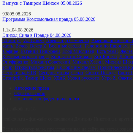
Выпуск с Тамиром Шейхом 05.08.2026
938
05.08.2026
Программа Комсомольская правда 05.08.2026
1.1к.
04.08.2026
Эпизод Сила в Правде 04.08.2026
60 минут
,
WarGonzo
,
Александр Семченко
,
Американские горк
часть
,
Вечер
,
Вечер Z
,
Военные сводки
,
Галопом по Европам
,
Г
в эфире
,
Евгений Тишковец
,
Егор Мисливец
,
Есть тема!
,
Желез
Комсомольская правда
,
Константин Сивков
,
Кот Костян
,
Лабир
Онуфриенко
,
Михаил Советский
,
Михаил Хазин
,
Михаил Шахн
эфир
,
Открытым текстом
,
По горячим следам
,
Политическая Ро
Сегодня на НТВ
,
Сегодня утром
,
Сенат
,
Сила в Правде
,
Скотт 
Стопфейк
,
Тамир Шейх
,
УДнБ
,
Уроки русского
,
Утро Z
,
Факты
Авторские права
Обратная связь
Политика конфиденциальности
©
nenikotin.ru 18+
nenikotin.ru - фан-сайт со сводками Дмитрия Никотина и друг
Все видеоматериалы, представленные на сайте являются озн