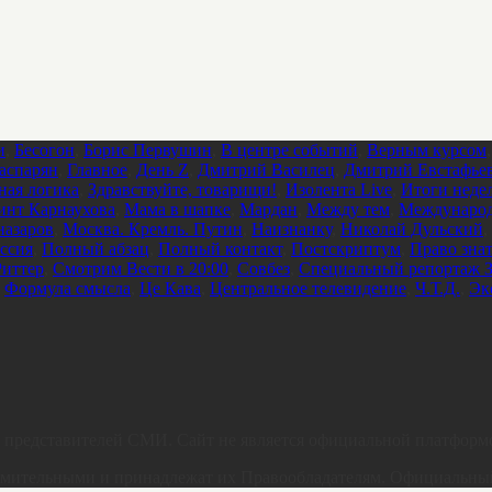
и
,
Бесогон
,
Борис Первушин
,
В центре событий
,
Верным курсом
аспарян
,
Главное
,
День Z
,
Дмитрий Василец
,
Дмитрий Евстафье
ная логика
,
Здравствуйте, товарищи!
,
Изолента Live
,
Итоги неде
инт Карнаухова
,
Мама в шапке
,
Мардан
,
Между тем
,
Международ
азаров
,
Москва. Кремль. Путин
,
Наизнанку
,
Николай Дульский
,
ссия
,
Полный абзац
,
Полный контакт
,
Постскриптум
,
Право зна
Риттер
,
Смотрим Вести в 20:00
,
Совбез
,
Специальный репортаж З
,
Формула смысла
,
Це Кава
,
Центральное телевидение
,
Ч.Т.Д.
,
Эк
их представителей СМИ. Сайт не является официальной платформ
акомительными и принадлежат их Правообладателям. Официальн