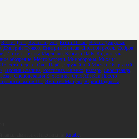
,
Вести Дона
,
Вести недели
,
Вести Псков
,
Вести. Дежурная
в
,
Дмитрий Пучков
,
Дмитрий Спивак
,
Дневной рубеж
,
Добров
ли
,
Итоги с Петром Марченко
,
Кеосаян Daily
,
Код доступа
,
ное обозрение
,
Место встречи
,
Минобороны
,
Михаил
Новости недели
,
Олег Царёв
,
Оружейный Мастер
,
Открытый
ть
,
Пролив Сталина
,
Ростислав Ищенко
,
Рыбарь
,
Своя правда
,
везда
,
Спецоперация Z: хроника
,
Стас Ай, Как Просто!
,
стренный вызов 112
,
Эмпатия Манучи
,
Юрий Подоляка
ой.
ый канал Дмитрия Никотина на
Rutube
.