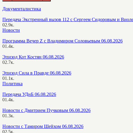
Документалистика
Передача Экстренный вызов 112 с Сергеем Сидоровым и Виол
0
2.9к.
Новости
Программа Вечер Z с Владимиром Соловьевым 06.08.2026
0
1.4к.
Эпизод Кот Костян 06.08.2026
0
2.7к.
Эпизод Сила в Правде 06.08.2026
0
1.1к.
Политика
Передача УДнБ 06.08.2026
0
1.4к.
Новости с Дмитрием Пучковым 06.08.2026
0
1.3к.
Новости с Тамиром Шейхом 06.08.2026
0
2.5к.