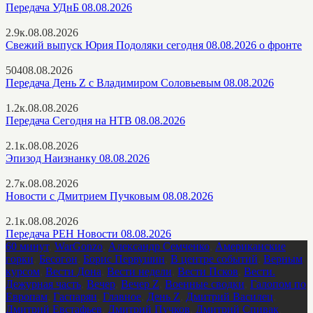
Передача УДнБ 08.08.2026
2.9к.
08.08.2026
Свежий выпуск Юрия Подоляки сегодня 08.08.2026 о фронте
504
08.08.2026
Передача День Z с Владимиром Соловьевым 08.08.2026
1.2к.
08.08.2026
Передача Сегодня на НТВ 08.08.2026
2.1к.
08.08.2026
Эпизод Наизнанку 08.08.2026
2.7к.
08.08.2026
Новости с Дмитрием Пучковым 08.08.2026
2.1к.
08.08.2026
Передача РЕН Новости 08.08.2026
60 минут
,
WarGonzo
,
Александр Семченко
,
Американские
горки
,
Бесогон
,
Борис Первушин
,
В центре событий
,
Верным
курсом
,
Вести Дона
,
Вести недели
,
Вести Псков
,
Вести.
Дежурная часть
,
Вечер
,
Вечер Z
,
Военные сводки
,
Галопом по
Европам
,
Гаспарян
,
Главное
,
День Z
,
Дмитрий Василец
,
Дмитрий Евстафьев
,
Дмитрий Пучков
,
Дмитрий Спивак
,