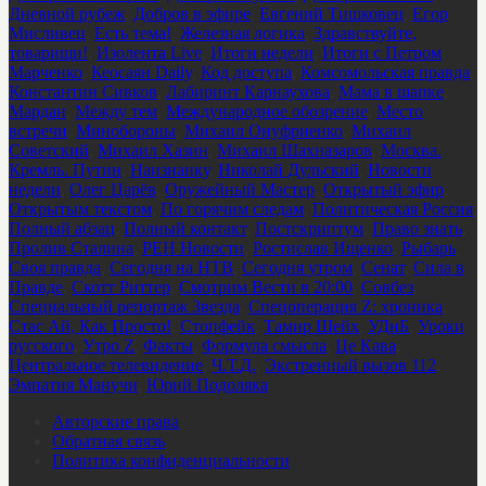
Дневной рубеж
,
Добров в эфире
,
Евгений Тишковец
,
Егор
Мисливец
,
Есть тема!
,
Железная логика
,
Здравствуйте,
товарищи!
,
Изолента Live
,
Итоги недели
,
Итоги с Петром
Марченко
,
Кеосаян Daily
,
Код доступа
,
Комсомольская правда
,
Константин Сивков
,
Лабиринт Карнаухова
,
Мама в шапке
,
Мардан
,
Между тем
,
Международное обозрение
,
Место
встречи
,
Минобороны
,
Михаил Онуфриенко
,
Михаил
Советский
,
Михаил Хазин
,
Михаил Шахназаров
,
Москва.
Кремль. Путин
,
Наизнанку
,
Николай Дульский
,
Новости
недели
,
Олег Царёв
,
Оружейный Мастер
,
Открытый эфир
,
Открытым текстом
,
По горячим следам
,
Политическая Россия
,
Полный абзац
,
Полный контакт
,
Постскриптум
,
Право знать
,
Пролив Сталина
,
РЕН Новости
,
Ростислав Ищенко
,
Рыбарь
,
Своя правда
,
Сегодня на НТВ
,
Сегодня утром
,
Сенат
,
Сила в
Правде
,
Скотт Риттер
,
Смотрим Вести в 20:00
,
Совбез
,
Специальный репортаж Звезда
,
Спецоперация Z: хроника
,
Стас Ай, Как Просто!
,
Стопфейк
,
Тамир Шейх
,
УДнБ
,
Уроки
русского
,
Утро Z
,
Факты
,
Формула смысла
,
Це Кава
,
Центральное телевидение
,
Ч.Т.Д.
,
Экстренный вызов 112
,
Эмпатия Манучи
,
Юрий Подоляка
Авторские права
Обратная связь
Политика конфиденциальности