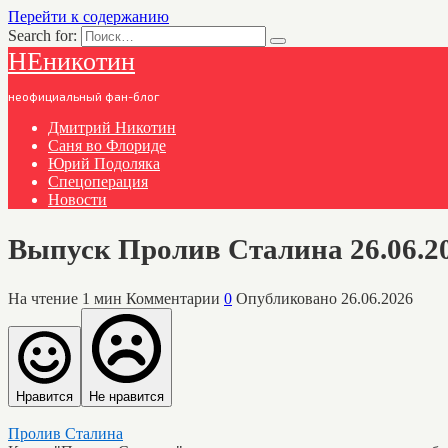
Перейти к содержанию
Search for:
НЕникотин
неофициальный фан-блог
Дмитрий Никотин
Саня во Флориде
Юрий Подоляка
Спецоперация
Новости
Выпуск Пролив Сталина 26.06.2
На чтение
1 мин
Комментарии
0
Опубликовано
26.06.2026
Нравится
Не нравится
Пролив Сталина