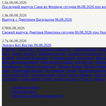
1.6к.
06.08.2026
Последний выпуск Сани во Флориде сегодня 06.08.2026 про в
1.8к.
06.08.2026
Выпуск с Дмитрием Васильцом 06.08.2026
678
06.08.2026
Свежий выпуск Дмитрия Никотина сегодня 06.08.2026 про Ук
2.7к.
06.08.2026
Эпизод Кот Костян 06.08.2026
60 минут
,
WarGonzo
,
Александр Семченко
,
Американские горк
часть
,
Вечер
,
Вечер Z
,
Военные сводки
,
Галопом по Европам
,
Г
в эфире
,
Евгений Тишковец
,
Егор Мисливец
,
Есть тема!
,
Желез
Комсомольская правда
,
Константин Сивков
,
Кот Костян
,
Лабир
Онуфриенко
,
Михаил Советский
,
Михаил Хазин
,
Михаил Шахн
эфир
,
Открытым текстом
,
По горячим следам
,
Политическая Ро
Сегодня на НТВ
,
Сегодня утром
,
Сенат
,
Сила в Правде
,
Скотт 
Стопфейк
,
Тамир Шейх
,
УДнБ
,
Уроки русского
,
Утро Z
,
Факты
Авторские права
Обратная связь
Политика конфиденциальности
©
nenikotin.ru 18+