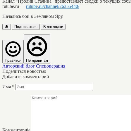
Канал "Пролив Сталина" предоставляет сводки о текущих собы
rutube.ru —
rutube.ru/channel/26355440/
Начались бои в Земляном Яру.
🔔
Подписаться
В закладки
Нравится
Не нравится
Авторский блог
Спецоперация
Поделиться новостью
Добавить комментарий
Имя
*
Комментарий