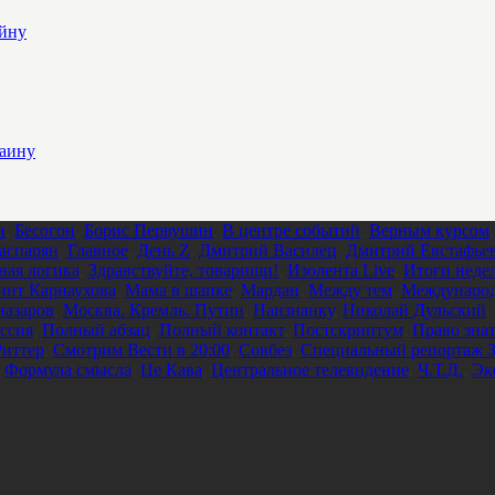
ойну
раину
и
,
Бесогон
,
Борис Первушин
,
В центре событий
,
Верным курсом
аспарян
,
Главное
,
День Z
,
Дмитрий Василец
,
Дмитрий Евстафье
ная логика
,
Здравствуйте, товарищи!
,
Изолента Live
,
Итоги неде
инт Карнаухова
,
Мама в шапке
,
Мардан
,
Между тем
,
Международ
азаров
,
Москва. Кремль. Путин
,
Наизнанку
,
Николай Дульский
,
ссия
,
Полный абзац
,
Полный контакт
,
Постскриптум
,
Право зна
Риттер
,
Смотрим Вести в 20:00
,
Совбез
,
Специальный репортаж З
,
Формула смысла
,
Це Кава
,
Центральное телевидение
,
Ч.Т.Д.
,
Эк