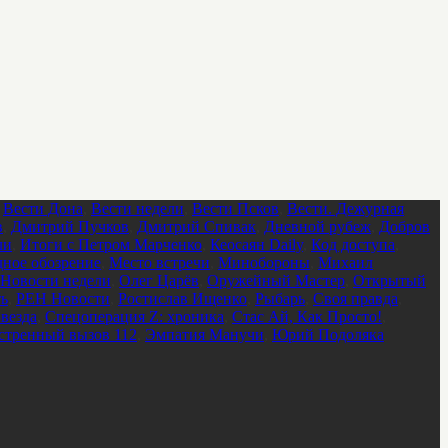
,
Вести Дона
,
Вести недели
,
Вести Псков
,
Вести. Дежурная
в
,
Дмитрий Пучков
,
Дмитрий Спивак
,
Дневной рубеж
,
Добров
ли
,
Итоги с Петром Марченко
,
Кеосаян Daily
,
Код доступа
,
ное обозрение
,
Место встречи
,
Минобороны
,
Михаил
Новости недели
,
Олег Царёв
,
Оружейный Мастер
,
Открытый
ть
,
РЕН Новости
,
Ростислав Ищенко
,
Рыбарь
,
Своя правда
,
везда
,
Спецоперация Z: хроника
,
Стас Ай, Как Просто!
,
стренный вызов 112
,
Эмпатия Манучи
,
Юрий Подоляка