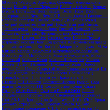
60 минут
,
WarGonzo
,
Александр Семченко
,
Американские
горки
,
Бесогон
,
Борис Первушин
,
В центре событий
,
Верным
курсом
,
Вести Дона
,
Вести недели
,
Вести Псков
,
Вести.
Дежурная часть
,
Вечер
,
Вечер Z
,
Военные сводки
,
Галопом по
Европам
,
Гаспарян
,
Главное
,
День Z
,
Дмитрий Василец
,
Дмитрий Евстафьев
,
Дмитрий Пучков
,
Дмитрий Спивак
,
Дневной рубеж
,
Добров в эфире
,
Евгений Тишковец
,
Егор
Мисливец
,
Есть тема!
,
Железная логика
,
Здравствуйте,
товарищи!
,
Изолента Live
,
Итоги недели
,
Итоги с Петром
Марченко
,
Кеосаян Daily
,
Код доступа
,
Комсомольская правда
,
Константин Сивков
,
Кот Костян
,
Лабиринт Карнаухова
,
Мама
в шапке
,
Мардан
,
Между тем
,
Международное обозрение
,
Место встречи
,
Минобороны
,
Михаил Онуфриенко
,
Михаил
Советский
,
Михаил Хазин
,
Михаил Шахназаров
,
Москва.
Кремль. Путин
,
Наизнанку
,
Николай Дульский
,
Новости
недели
,
Олег Царёв
,
Открытый эфир
,
Открытым текстом
,
По
горячим следам
,
Политическая Россия
,
Полный абзац
,
Полный контакт
,
Постскриптум
,
Право знать
,
Пролив
Сталина
,
РЕН Новости
,
Ростислав Ищенко
,
Рыбарь
,
Своя
правда
,
Сегодня на НТВ
,
Сегодня утром
,
Сенат
,
Сила в
Правде
,
Скотт Риттер
,
Смотрим Вести в 20:00
,
Совбез
,
Специальный репортаж Звезда
,
Спецоперация Z: хроника
,
Стас Ай, Как Просто!
,
Стопфейк
,
Тамир Шейх
,
УДнБ
,
Уроки
русского
,
Утро Z
,
Факты
,
Формула смысла
,
Це Кава
,
Центральное телевидение
,
Ч.Т.Д.
,
Экстренный вызов 112
,