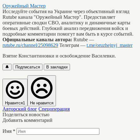
Оружейный Мастер
Исследуйте события на Украине через объективный взгляд
Rutube канала "Оружейный Мастер". Предоставляет
оперативные сводки СВО, аналитику и динамичные карты
боевых действий. Глубокий анализ передвижения войск и
подробные комментарии помогут вам быть в курсе событий.
Официальные каналы автора:
Rutube —
rutube.ru/channel/25098629
Телеграм —
t.me/oruzhejnyj_master
Взятие Константиновки и освобождение Василевки.
🔔
Подписаться
В закладки
Нравится
1
Не нравится
Авторский блог
Спецоперация
Поделиться новостью
Добавить комментарий
Имя
*