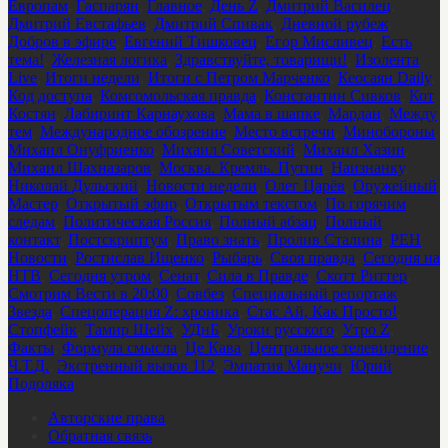
Европам
,
Гаспарян
,
Главное
,
День Z
,
Дмитрий Василец
,
Дмитрий Евстафьев
,
Дмитрий Спивак
,
Дневной рубеж
,
Добров в эфире
,
Евгений Тишковец
,
Егор Мисливец
,
Есть
тема!
,
Железная логика
,
Здравствуйте, товарищи!
,
Изолента
Live
,
Итоги недели
,
Итоги с Петром Марченко
,
Кеосаян Daily
,
Код доступа
,
Комсомольская правда
,
Константин Сивков
,
Кот
Костян
,
Лабиринт Карнаухова
,
Мама в шапке
,
Мардан
,
Между
тем
,
Международное обозрение
,
Место встречи
,
Минобороны
,
Михаил Онуфриенко
,
Михаил Советский
,
Михаил Хазин
,
Михаил Шахназаров
,
Москва. Кремль. Путин
,
Наизнанку
,
Николай Дульский
,
Новости недели
,
Олег Царёв
,
Оружейный
Мастер
,
Открытый эфир
,
Открытым текстом
,
По горячим
следам
,
Политическая Россия
,
Полный абзац
,
Полный
контакт
,
Постскриптум
,
Право знать
,
Пролив Сталина
,
РЕН
Новости
,
Ростислав Ищенко
,
Рыбарь
,
Своя правда
,
Сегодня на
НТВ
,
Сегодня утром
,
Сенат
,
Сила в Правде
,
Скотт Риттер
,
Смотрим Вести в 20:00
,
Совбез
,
Специальный репортаж
Звезда
,
Спецоперация Z: хроника
,
Стас Ай, Как Просто!
,
Стопфейк
,
Тамир Шейх
,
УДнБ
,
Уроки русского
,
Утро Z
,
Факты
,
Формула смысла
,
Це Кава
,
Центральное телевидение
,
Ч.Т.Д.
,
Экстренный вызов 112
,
Эмпатия Манучи
,
Юрий
Подоляка
Авторские права
Обратная связь