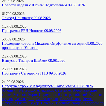
2к.
09.08.2026
Новости недели с Юрием Подкопаевым 09.08.2026
617
09.08.2026
Эпизод Наизнанку 09.08.2026
1.2к.
09.08.2026
Программа РЕН Новости 09.08.2026
508
09.08.2026
Последние новости Михаила Онуфриенко сегодня 09.08.2026
про войну на Украине
2.2к.
09.08.2026
Выпуск с Тамиром Шейхом 09.08.2026
2.2к.
09.08.2026
Программа Сегодня на НТВ 09.08.2026
2к.
09.08.2026
Передача Утро Z с Владимиром Соловьевым 09.08.2026
60 минут
,
WarGonzo
,
Александр Семченко
,
Американские
горки
,
Бесогон
,
Борис Первушин
,
В центре событий
,
Верным
курсом
,
Вести Дона
,
Вести недели
,
Вести Псков
,
Вести.
Дежурная часть
,
Вечер
,
Вечер Z
,
Военные сводки
,
Галопом по