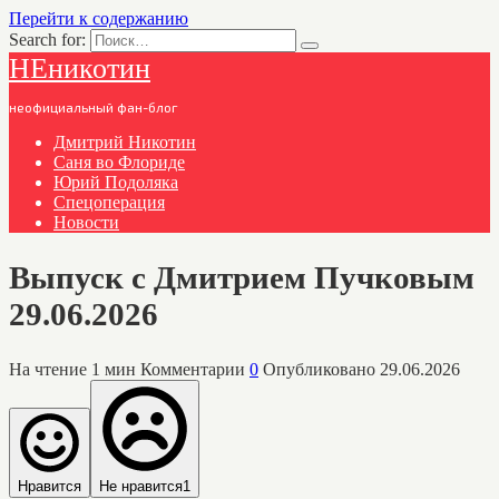
Перейти к содержанию
Search for:
НЕникотин
неофициальный фан-блог
Дмитрий Никотин
Саня во Флориде
Юрий Подоляка
Спецоперация
Новости
Выпуск с Дмитрием Пучковым
29.06.2026
На чтение
1 мин
Комментарии
0
Опубликовано
29.06.2026
Нравится
Не нравится
1